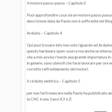
Il motore passo-passo – Capitolo3
Puoi approfondire cosa sia un motore passo passo, 
descrizione data da Paolo non è sufficente nel Blog
Arduino – Capitolo 4
Quì puoi trovare info non solo riguardo ad Arduino, 
questo hardware open-source ma anche un interess
che a mio avviso riveste una grande importanza in 
in genere, sono utensili che farai lavorare per ore
corretto raffreddamento dei motori.
Il cirduito elettrico – Capitolo 5
per non farti mancare nulla Paolo ha pubblicato an
la CNC è una 3 assi X,Y e Z: