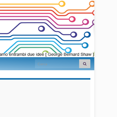
Search for:
займы на
карту срочно