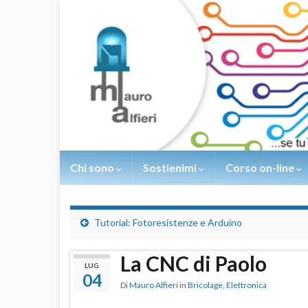
Chi sono
Sostienimi
Corso on-line
Tutorial: Fotoresistenze e Arduino
La CNC di Paolo
LUG
04
Di
Mauro Alfieri
in
Bricolage
,
Elettronica