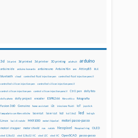
arduino
3d
3d printed
3d printer
3D printing
3d print
adafruit
Attiny85
arduino uno
Arduino Yún
arduino ide
arduino leonardo
arm
BLE
bluetooth
cloud
controlled fluid injection pen
controlled fluid injection pencil
controlled silicon injection pen
controlled silicon injection pencil
dolly foto
control silicon injection pen
control silicon injection pencil
CtrlJ pen
ESP8266
dolly project
encoder
fotografia
dolly photo
fibra ottica
fusion 360
Genuino
i2c
IoT
home assistant
iniezione fluidi
joystick
led
lcd
lasercut
laser cut
lampadario con fibre ottiche
lcd 16x2
led rgb
motori passo-passo
Linux
MKR1000
luci di natale
motori bipolari
Neopixel
motori stepper
motor shield
OLED
nas
natale
Neopixel ring
OpenSCAD
passo-passo
oled 128x32
oled 128x32 IIC
oled i2C
oled IIC