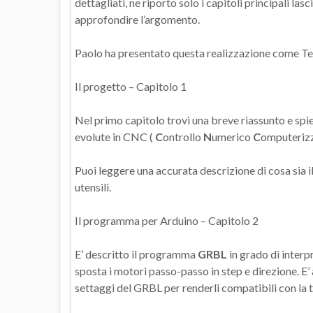
dettagliati, ne riporto solo i capitoli principali las
approfondire l’argomento.
Paolo ha presentato questa realizzazione come Tesi
Il progetto – Capitolo 1
Nel primo capitolo trovi una breve riassunto e spi
evolute in CNC (
C
ontrollo
N
umerico
C
omputerizz
Puoi leggere una accurata descrizione di cosa sia il
utensili.
Il programma per Arduino – Capitolo 2
E’ descritto il programma
GRBL
in grado di interp
sposta i motori passo-passo in step e direzione. E’
settaggi del GRBL per renderli compatibili con la t