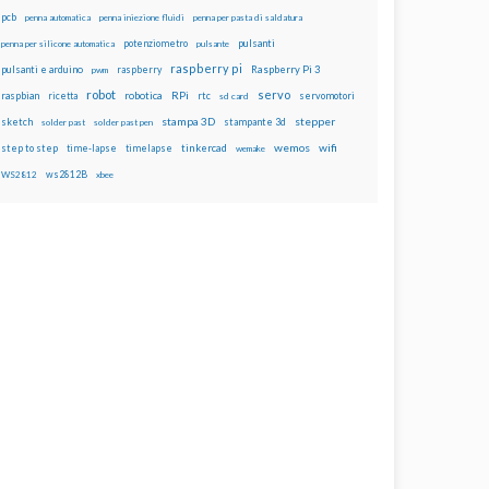
pcb
penna automatica
penna iniezione fluidi
penna per pasta di saldatura
potenziometro
pulsanti
penna per silicone automatica
pulsante
raspberry pi
pulsanti e arduino
raspberry
Raspberry Pi 3
pwm
robot
servo
RPi
raspbian
robotica
rtc
servomotori
ricetta
sd card
stampa 3D
stepper
sketch
stampante 3d
solder past
solder past pen
wemos
wifi
step to step
tinkercad
time-lapse
timelapse
wemake
ws2812B
WS2812
xbee