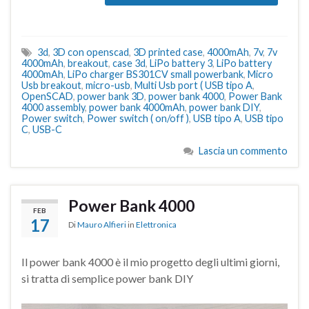
3d
,
3D con openscad
,
3D printed case
,
4000mAh
,
7v
,
7v
4000mAh
,
breakout
,
case 3d
,
LiPo battery 3
,
LiPo battery
4000mAh
,
LiPo charger BS301CV small powerbank
,
Micro
Usb breakout
,
micro-usb
,
Multi Usb port ( USB tipo A
,
OpenSCAD
,
power bank 3D
,
power bank 4000
,
Power Bank
4000 assembly
,
power bank 4000mAh
,
power bank DIY
,
Power switch
,
Power switch ( on/off )
,
USB tipo A
,
USB tipo
C
,
USB-C
Lascia un commento
Power Bank 4000
FEB
17
Di
Mauro Alfieri
in
Elettronica
Il power bank 4000 è il mio progetto degli ultimi giorni,
si tratta di semplice power bank DIY