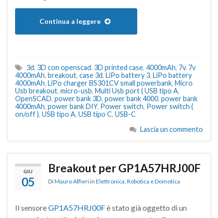
Continua a leggere
3d
,
3D con openscad
,
3D printed case
,
4000mAh
,
7v
,
7v
4000mAh
,
breakout
,
case 3d
,
LiPo battery 3
,
LiPo battery
4000mAh
,
LiPo charger BS301CV small powerbank
,
Micro
Usb breakout
,
micro-usb
,
Multi Usb port ( USB tipo A
,
OpenSCAD
,
power bank 3D
,
power bank 4000
,
power bank
4000mAh
,
power bank DIY
,
Power switch
,
Power switch (
on/off )
,
USB tipo A
,
USB tipo C
,
USB-C
Lascia un commento
Breakout per GP1A57HRJ00F
GIU
05
Di
Mauro Alfieri
in
Elettronica
,
Robotica e Domotica
Il sensore
GP1A57HRJ00F
è stato già oggetto di un