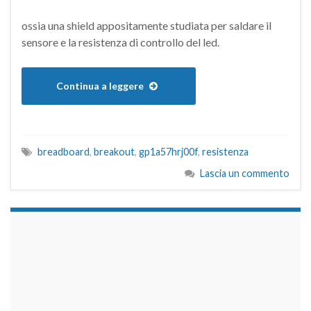
ossia una shield appositamente studiata per saldare il
sensore e la resistenza di controllo del led.
Continua a leggere
breadboard
,
breakout
,
gp1a57hrj00f
,
resistenza
Lascia un commento
займы на карту срочно