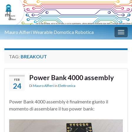
Mauro Alfieri Wearable Domotica Robotica
Attiv
TAG:
BREAKOUT
Power Bank 4000 assembly
FEB
24
Di
Mauro Alfieri
in
Elettronica
Power Bank 4000 assembly è finalmente giunto il
momento di assemblare il tuo power bank: