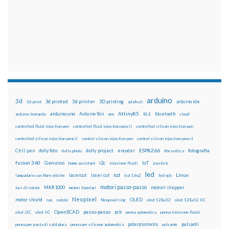
arduino
3d
3d printed
3d printer
3D printing
3d print
adafruit
arduino ide
Attiny85
arduino uno
Arduino Yún
bluetooth
arduino leonardo
arm
BLE
cloud
controlled fluid injection pen
controlled fluid injection pencil
controlled silicon injection pen
controlled silicon injection pencil
control silicon injection pen
control silicon injection pencil
ESP8266
dolly foto
dolly project
encoder
fotografia
CtrlJ pen
dolly photo
fibra ottica
fusion 360
Genuino
i2c
IoT
home assistant
iniezione fluidi
joystick
led
lcd
Linux
lasercut
laser cut
lampadario con fibre ottiche
lcd 16x2
led rgb
motori passo-passo
MKR1000
motori stepper
luci di natale
motori bipolari
Neopixel
motor shield
OLED
nas
natale
Neopixel ring
oled 128x32
oled 128x32 IIC
OpenSCAD
passo-passo
pcb
oled i2C
oled IIC
penna automatica
penna iniezione fluidi
potenziometro
pulsanti
penna per pasta di saldatura
penna per silicone automatica
pulsante