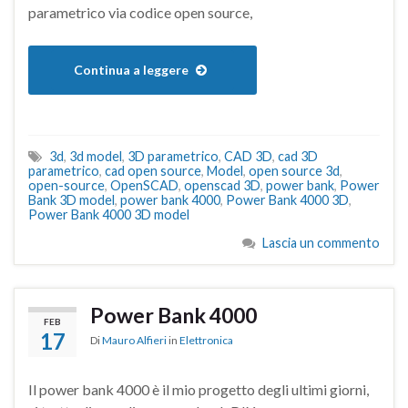
parametrico via codice open source,
Continua a leggere
3d
,
3d model
,
3D parametrico
,
CAD 3D
,
cad 3D
parametrico
,
cad open source
,
Model
,
open source 3d
,
open-source
,
OpenSCAD
,
openscad 3D
,
power bank
,
Power
Bank 3D model
,
power bank 4000
,
Power Bank 4000 3D
,
Power Bank 4000 3D model
Lascia un commento
Power Bank 4000
FEB
17
Di
Mauro Alfieri
in
Elettronica
Il power bank 4000 è il mio progetto degli ultimi giorni,