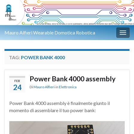
Mauro Alfieri Wearable Domotica Robotica
Attiv
TAG:
POWER BANK 4000
Power Bank 4000 assembly
FEB
24
Di
Mauro Alfieri
in
Elettronica
Power Bank 4000 assembly è finalmente giunto il
momento di assemblare il tuo power bank: