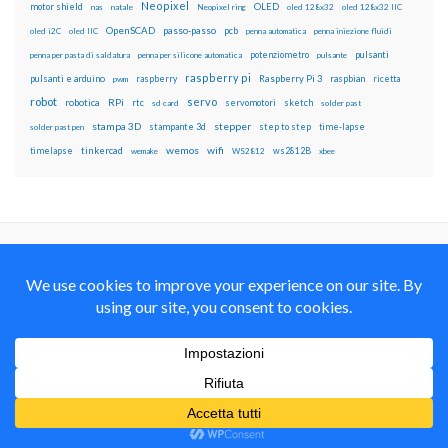
Neopixel
motor shield
OLED
nas
natale
Neopixel ring
oled 128x32
oled 128x32 IIC
OpenSCAD
passo-passo
pcb
oled i2C
oled IIC
penna automatica
penna iniezione fluidi
potenziometro
pulsanti
penna per pasta di saldatura
penna per silicone automatica
pulsante
raspberry pi
pulsanti e arduino
raspberry
Raspberry Pi 3
raspbian
pwm
ricetta
robot
servo
RPi
robotica
rtc
servomotori
sketch
sd card
solder past
stampa 3D
stepper
stampante 3d
step to step
solder past pen
time-lapse
wemos
wifi
tinkercad
ws2812B
timelapse
wemake
WS2812
xbee
Il blog mauroalfieri.it ed i suoi contenuti sono distribuiti
con Licenza
Creative Commons Attribution Non commercial Share
Alike 4.0 International
© 2012-2018 Mauro Alfieri Elettronica Domotica Robotica Arduino Corsi
Formazione Maker
Realizzato con il
da
Graphene Themes
.