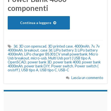
componenti
Continua a leggere
3d
,
3D con openscad
,
3D printed case
,
4000mAh
,
7v
,
7v
4000mAh
,
breakout
,
case 3d
,
LiPo battery 3
,
LiPo battery
4000mAh
,
LiPo charger BS301CV small powerbank
,
Micro
Usb breakout
,
micro-usb
,
Multi Usb port ( USB tipo A
,
OpenSCAD
,
power bank 3D
,
power bank 4000
,
power bank
4000mAh
,
power bank DIY
,
Power switch
,
Power switch (
on/off )
,
USB tipo A
,
USB tipo C
,
USB-C
Lascia un commento
займы на карту срочно