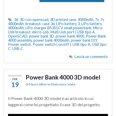
3d
,
3D con openscad
,
3D printed case
,
4000mAh
,
7v
,
7v
4000mAh
,
breakout
,
case 3d
,
LiPo battery 3
,
LiPo battery
4000mAh
,
LiPo charger BS301CV small powerbank
,
Micro
Usb breakout
,
micro-usb
,
Multi Usb port ( USB tipo A
,
OpenSCAD
,
power bank 3D
,
power bank 4000
,
Power Bank
4000 assembly
,
power bank 4000mAh
,
power bank DIY
,
Power switch
,
Power switch ( on/off )
,
USB tipo A
,
USB tipo
C
,
USB-C
Lascia un commento
Power Bank 4000 3D model
FEB
19
Di
Mauro Alfieri
in
Elettronica
,
Make
Il Power Bank 4000 3D model è un articolo in cui
leggerai come ho progettato il case 3D del progetto.