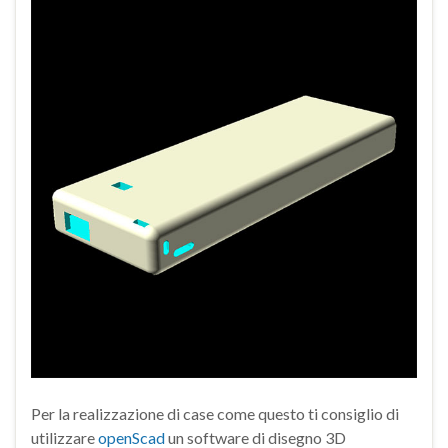
Per la realizzazione di case come questo ti consiglio di
utilizzare
openScad
un software di disegno 3D