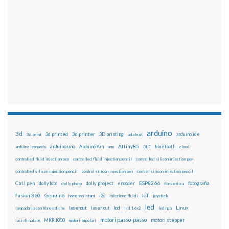
arduino
3d
3d printed
3d printer
3D printing
3d print
adafruit
arduino ide
Attiny85
arduino uno
Arduino Yún
bluetooth
arduino leonardo
arm
BLE
cloud
controlled fluid injection pen
controlled fluid injection pencil
controlled silicon injection pen
controlled silicon injection pencil
control silicon injection pen
control silicon injection pencil
ESP8266
dolly foto
dolly project
encoder
fotografia
CtrlJ pen
dolly photo
fibra ottica
fusion 360
Genuino
i2c
IoT
home assistant
iniezione fluidi
joystick
led
lcd
Linux
lasercut
laser cut
lampadario con fibre ottiche
lcd 16x2
led rgb
motori passo-passo
MKR1000
motori stepper
luci di natale
motori bipolari