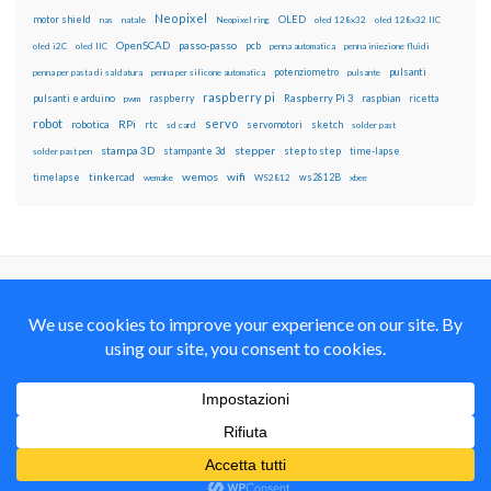
Neopixel
motor shield
OLED
nas
natale
Neopixel ring
oled 128x32
oled 128x32 IIC
OpenSCAD
passo-passo
pcb
oled i2C
oled IIC
penna automatica
penna iniezione fluidi
potenziometro
pulsanti
penna per pasta di saldatura
penna per silicone automatica
pulsante
raspberry pi
pulsanti e arduino
raspberry
Raspberry Pi 3
raspbian
pwm
ricetta
robot
servo
RPi
robotica
rtc
servomotori
sketch
sd card
solder past
stampa 3D
stepper
stampante 3d
step to step
solder past pen
time-lapse
wemos
wifi
tinkercad
ws2812B
timelapse
wemake
WS2812
xbee
Il blog mauroalfieri.it ed i suoi contenuti sono distribuiti
con Licenza
Creative Commons Attribution Non commercial Share
Alike 4.0 International
© 2012-2018 Mauro Alfieri Elettronica Domotica Robotica Arduino Corsi
Formazione Maker
Realizzato con il
da
Graphene Themes
.