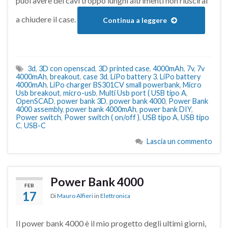
puoi avere dei cavi troppo lunghi altrimenti non riuscirai
a chiudere il case.
Continua a leggere
3d
,
3D con openscad
,
3D printed case
,
4000mAh
,
7v
,
7v
4000mAh
,
breakout
,
case 3d
,
LiPo battery 3
,
LiPo battery
4000mAh
,
LiPo charger BS301CV small powerbank
,
Micro
Usb breakout
,
micro-usb
,
Multi Usb port ( USB tipo A
,
OpenSCAD
,
power bank 3D
,
power bank 4000
,
Power Bank
4000 assembly
,
power bank 4000mAh
,
power bank DIY
,
Power switch
,
Power switch ( on/off )
,
USB tipo A
,
USB tipo
C
,
USB-C
Lascia un commento
Power Bank 4000
FEB
17
Di
Mauro Alfieri
in
Elettronica
Il power bank 4000 è il mio progetto degli ultimi giorni,