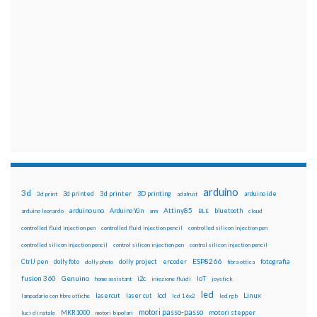
arduino
3d
3d printed
3d printer
3D printing
3d print
adafruit
arduino ide
Attiny85
arduino uno
Arduino Yún
bluetooth
arduino leonardo
arm
BLE
cloud
controlled fluid injection pen
controlled fluid injection pencil
controlled silicon injection pen
controlled silicon injection pencil
control silicon injection pen
control silicon injection pencil
ESP8266
dolly foto
dolly project
encoder
fotografia
CtrlJ pen
dolly photo
fibra ottica
fusion 360
Genuino
i2c
IoT
home assistant
iniezione fluidi
joystick
led
lcd
Linux
lasercut
laser cut
lampadario con fibre ottiche
lcd 16x2
led rgb
motori passo-passo
MKR1000
motori stepper
luci di natale
motori bipolari