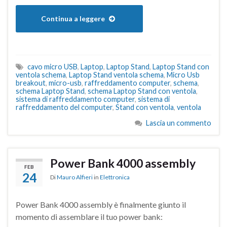
Continua a leggere
cavo micro USB
,
Laptop
,
Laptop Stand
,
Laptop Stand con
ventola schema
,
Laptop Stand ventola schema
,
Micro Usb
breakout
,
micro-usb
,
raffreddamento computer
,
schema
,
schema Laptop Stand
,
schema Laptop Stand con ventola
,
sistema di raffreddamento computer
,
sistema di
raffreddamento del computer
,
Stand con ventola
,
ventola
Lascia un commento
Power Bank 4000 assembly
FEB
24
Di
Mauro Alfieri
in
Elettronica
Power Bank 4000 assembly è finalmente giunto il
momento di assemblare il tuo power bank: