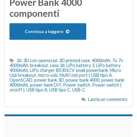
Power Bank 4000
componenti
Continua a leggere
3d
,
3D con openscad
,
3D printed case
,
4000mAh
,
7v
,
7v
4000mAh
,
breakout
,
case 3d
,
LiPo battery 3
,
LiPo battery
4000mAh
,
LiPo charger BS301CV small powerbank
,
Micro
Usb breakout
,
micro-usb
,
Multi Usb port ( USB tipo A
,
OpenSCAD
,
power bank 3D
,
power bank 4000
,
power bank
4000mAh
,
power bank DIY
,
Power switch
,
Power switch (
on/off )
,
USB tipo A
,
USB tipo C
,
USB-C
Lascia un commento
займы на карту срочно