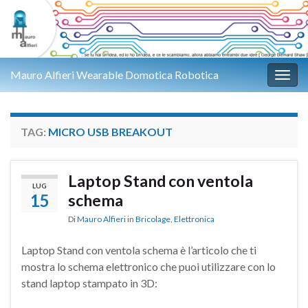
Mauro Alfieri Wearable Domotica Robotica
Attiv
TAG:
MICRO USB BREAKOUT
Laptop Stand con ventola
LUG
15
schema
Di
Mauro Alfieri
in
Bricolage
,
Elettronica
Laptop Stand con ventola schema è l’articolo che ti
mostra lo schema elettronico che puoi utilizzare con lo
stand laptop stampato in 3D: