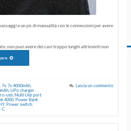
passaggi e un pò di manualità con le connessioni per avere
ato, non puoi avere dei cavi troppo lunghi altrimenti non
gere
,
7v
,
7v 4000mAh
,
Lascia un commento
00mAh
,
LiPo charger
cro-usb
,
Multi Usb port
nk 4000
,
Power Bank
DIY
,
Power switch
,
-C