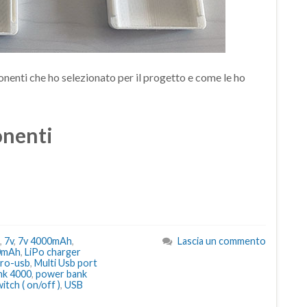
onenti che ho selezionato per il progetto e come le ho
nenti
,
7v
,
7v 4000mAh
,
Lascia un commento
00mAh
,
LiPo charger
cro-usb
,
Multi Usb port
nk 4000
,
power bank
tch ( on/off )
,
USB