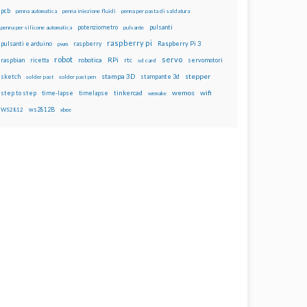
pcb
penna automatica
penna iniezione fluidi
penna per pasta di saldatura
potenziometro
pulsanti
penna per silicone automatica
pulsante
raspberry pi
pulsanti e arduino
raspberry
Raspberry Pi 3
pwm
robot
servo
RPi
raspbian
robotica
rtc
servomotori
ricetta
sd card
stampa 3D
stepper
sketch
stampante 3d
solder past
solder past pen
wemos
wifi
step to step
tinkercad
time-lapse
timelapse
wemake
ws2812B
WS2812
xbee