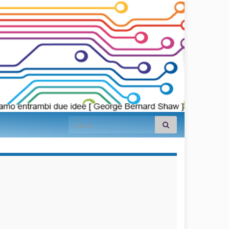
Search for:
займы на
карту срочно