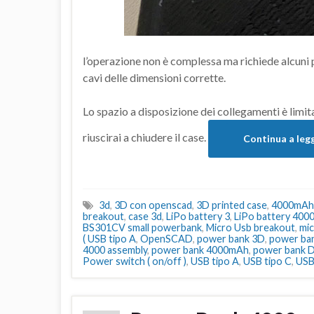
l’operazione non è complessa ma richiede alcuni 
cavi delle dimensioni corrette.
Lo spazio a disposizione dei collegamenti è limit
riuscirai a chiudere il case.
Continua a leg
3d
,
3D con openscad
,
3D printed case
,
4000mAh
breakout
,
case 3d
,
LiPo battery 3
,
LiPo battery 40
BS301CV small powerbank
,
Micro Usb breakout
,
mi
( USB tipo A
,
OpenSCAD
,
power bank 3D
,
power ba
4000 assembly
,
power bank 4000mAh
,
power bank 
Power switch ( on/off )
,
USB tipo A
,
USB tipo C
,
USB