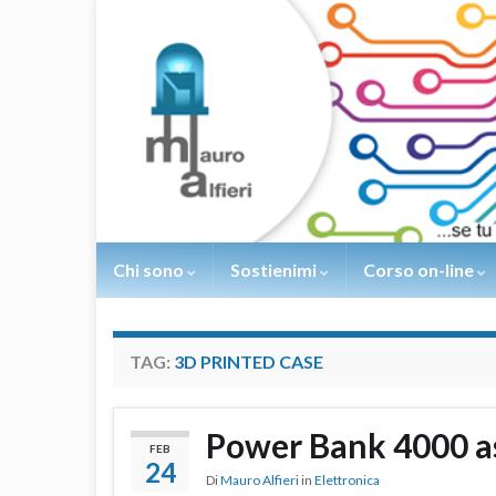
Chi sono
Sostienimi
Corso on-line
TAG:
3D PRINTED CASE
Power Bank 4000 a
FEB
24
Di
Mauro Alfieri
in
Elettronica