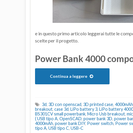
e in questo primo articolo leggerai tutte le comp
scelte per il progetto.
Power Bank 4000 compo
Continua a leggere
3d
,
3D con openscad
,
3D printed case
,
4000mAh
breakout
,
case 3d
,
LiPo battery 3
,
LiPo battery 40
BS301CV small powerbank
,
Micro Usb breakout
,
mi
( USB tipo A
,
OpenSCAD
,
power bank 3D
,
power ba
4000mAh
,
power bank DIY
,
Power switch
,
Power swi
tipo A
,
USB tipo C
,
USB-C