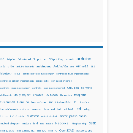
arduino
3d
3d printed
3d printer
3D printing
3d print
adafruit
Attiny85
arduino uno
Arduino Yún
arduino ide
arduino leonardo
arm
BLE
bluetooth
cloud
controlled fluid injection pen
controlled fluid injection pencil
controlled silicon injection pen
controlled silicon injection pencil
dolly foto
control silicon injection pen
control silicon injection pencil
CtrlJ pen
ESP8266
dolly project
encoder
fotografia
dolly photo
fibra ottica
fusion 360
Genuino
i2c
IoT
home assistant
iniezione fluidi
joystick
led
lcd
lasercut
laser cut
lampadario con fibre ottiche
lcd 16x2
led rgb
motori passo-passo
Linux
MKR1000
luci di natale
motori bipolari
Neopixel
motori stepper
motor shield
OLED
nas
natale
Neopixel ring
OpenSCAD
passo-passo
oled 128x32
oled 128x32 IIC
oled i2C
oled IIC