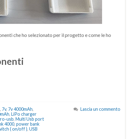
onenti che ho selezionato per il progetto e come le ho
nenti
,
7v
,
7v 4000mAh
,
Lascia un commento
00mAh
,
LiPo charger
cro-usb
,
Multi Usb port
nk 4000
,
power bank
tch ( on/off )
,
USB