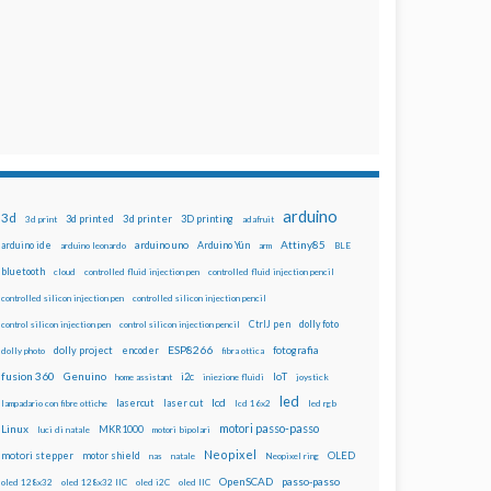
arduino
3d
3d printed
3d printer
3D printing
3d print
adafruit
Attiny85
arduino uno
Arduino Yún
arduino ide
arduino leonardo
arm
BLE
bluetooth
cloud
controlled fluid injection pen
controlled fluid injection pencil
controlled silicon injection pen
controlled silicon injection pencil
dolly foto
control silicon injection pen
control silicon injection pencil
CtrlJ pen
ESP8266
dolly project
encoder
fotografia
dolly photo
fibra ottica
fusion 360
Genuino
i2c
IoT
home assistant
iniezione fluidi
joystick
led
lcd
lasercut
laser cut
lampadario con fibre ottiche
lcd 16x2
led rgb
motori passo-passo
Linux
MKR1000
luci di natale
motori bipolari
Neopixel
motori stepper
motor shield
OLED
nas
natale
Neopixel ring
OpenSCAD
passo-passo
oled 128x32
oled 128x32 IIC
oled i2C
oled IIC