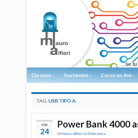
Chi sono
Sostienimi
Corso on-line
TAG:
USB TIPO A
Power Bank 4000 a
FEB
24
Di
Mauro Alfieri
in
Elettronica