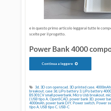
e in questo primo articolo leggerai tutte le comp
scelte per il progetto.
Power Bank 4000 compo
Continua a leggere
3d
,
3D con openscad
,
3D printed case
,
4000mAh
breakout
,
case 3d
,
LiPo battery 3
,
LiPo battery 40
BS301CV small powerbank
,
Micro Usb breakout
,
mi
( USB tipo A
,
OpenSCAD
,
power bank 3D
,
power ba
4000mAh
,
power bank DIY
,
Power switch
,
Power swi
tipo A
,
USB tipo C
,
USB-C