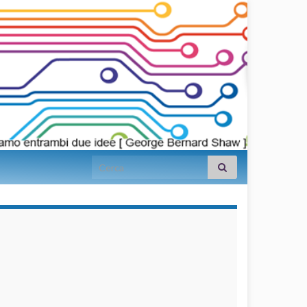
Search for:
займы на
карту срочно