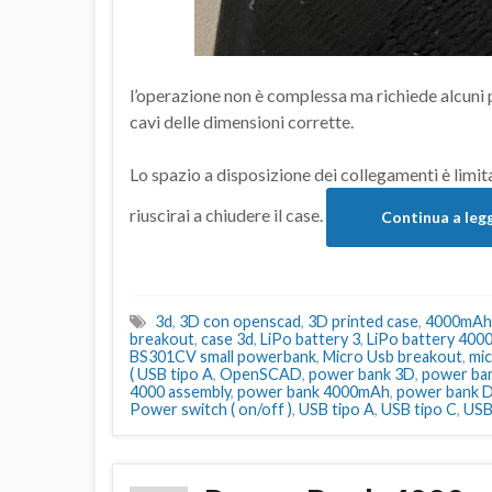
l’operazione non è complessa ma richiede alcuni 
cavi delle dimensioni corrette.
Lo spazio a disposizione dei collegamenti è limit
riuscirai a chiudere il case.
Continua a leg
3d
,
3D con openscad
,
3D printed case
,
4000mAh
breakout
,
case 3d
,
LiPo battery 3
,
LiPo battery 40
BS301CV small powerbank
,
Micro Usb breakout
,
mi
( USB tipo A
,
OpenSCAD
,
power bank 3D
,
power ba
4000 assembly
,
power bank 4000mAh
,
power bank 
Power switch ( on/off )
,
USB tipo A
,
USB tipo C
,
USB