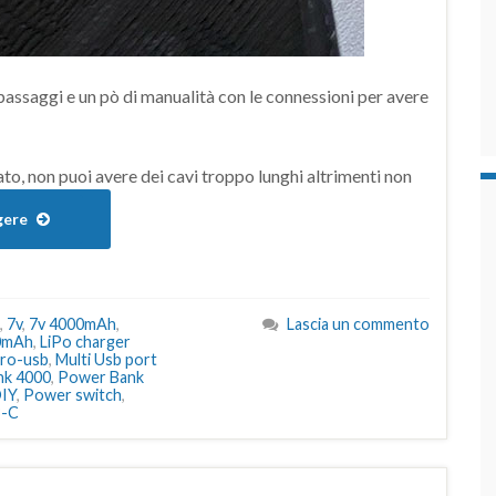
passaggi e un pò di manualità con le connessioni per avere
ato, non puoi avere dei cavi troppo lunghi altrimenti non
gere
,
7v
,
7v 4000mAh
,
Lascia un commento
00mAh
,
LiPo charger
cro-usb
,
Multi Usb port
nk 4000
,
Power Bank
DIY
,
Power switch
,
-C