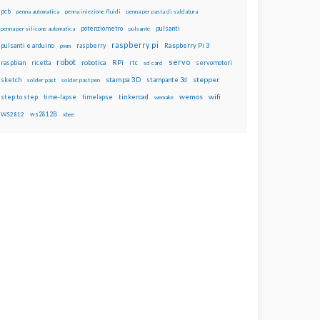
pcb
penna automatica
penna iniezione fluidi
penna per pasta di saldatura
potenziometro
pulsanti
penna per silicone automatica
pulsante
raspberry pi
pulsanti e arduino
raspberry
Raspberry Pi 3
pwm
robot
servo
RPi
raspbian
robotica
rtc
servomotori
ricetta
sd card
stampa 3D
stepper
sketch
stampante 3d
solder past
solder past pen
wemos
wifi
step to step
tinkercad
time-lapse
timelapse
wemake
ws2812B
WS2812
xbee