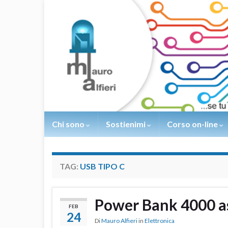
Chi sono
Sostienimi
Corso on-line
TAG:
USB TIPO C
Power Bank 4000 a
FEB
24
Di
Mauro Alfieri
in
Elettronica