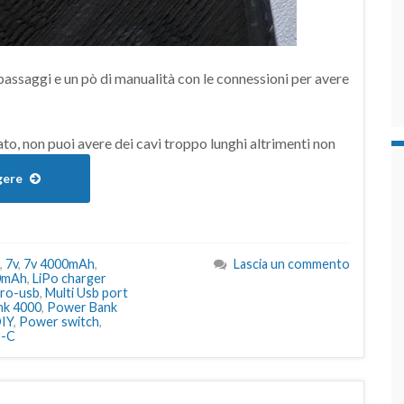
passaggi e un pò di manualità con le connessioni per avere
ato, non puoi avere dei cavi troppo lunghi altrimenti non
gere
,
7v
,
7v 4000mAh
,
Lascia un commento
00mAh
,
LiPo charger
cro-usb
,
Multi Usb port
nk 4000
,
Power Bank
DIY
,
Power switch
,
-C