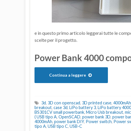
e in questo primo articolo leggerai tutte le comp
scelte per il progetto.
Power Bank 4000 compo
Continua a leggere
3d
,
3D con openscad
,
3D printed case
,
4000mAh
breakout
,
case 3d
,
LiPo battery 3
,
LiPo battery 40
BS301CV small powerbank
,
Micro Usb breakout
,
mi
( USB tipo A
,
OpenSCAD
,
power bank 3D
,
power ba
4000mAh
,
power bank DIY
,
Power switch
,
Power swi
tipo A
,
USB tipo C
,
USB-C