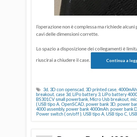
l’operazione non è complessa ma richiede alcuni 
cavi delle dimensioni corrette.
Lo spazio a disposizione dei collegamenti è limit
riuscirai a chiudere il case.
Continua a leg
3d
,
3D con openscad
,
3D printed case
,
4000mAh
breakout
,
case 3d
,
LiPo battery 3
,
LiPo battery 40
BS301CV small powerbank
,
Micro Usb breakout
,
mi
( USB tipo A
,
OpenSCAD
,
power bank 3D
,
power ba
4000 assembly
,
power bank 4000mAh
,
power bank 
Power switch ( on/off )
,
USB tipo A
,
USB tipo C
,
USB