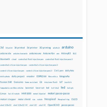
arduino
3d
3d printed
3d printer
3D printing
3d print
adafruit
Attiny85
arduino uno
Arduino Yún
arduino ide
arduino leonardo
arm
BLE
bluetooth
cloud
controlled fluid injection pen
controlled fluid injection pencil
controlled silicon injection pen
controlled silicon injection pencil
dolly foto
control silicon injection pen
control silicon injection pencil
CtrlJ pen
ESP8266
dolly project
encoder
fotografia
dolly photo
fibra ottica
fusion 360
Genuino
i2c
IoT
home assistant
iniezione fluidi
joystick
led
lcd
lasercut
laser cut
lampadario con fibre ottiche
lcd 16x2
led rgb
motori passo-passo
Linux
MKR1000
luci di natale
motori bipolari
Neopixel
motori stepper
motor shield
OLED
nas
natale
Neopixel ring
OpenSCAD
passo-passo
oled 128x32
oled 128x32 IIC
oled i2C
oled IIC