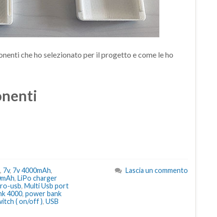
onenti che ho selezionato per il progetto e come le ho
nenti
,
7v
,
7v 4000mAh
,
Lascia un commento
00mAh
,
LiPo charger
cro-usb
,
Multi Usb port
nk 4000
,
power bank
tch ( on/off )
,
USB