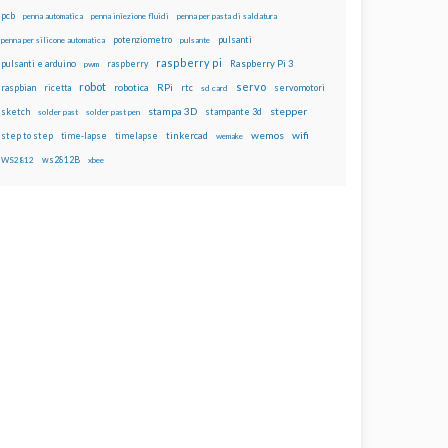
pcb
penna automatica
penna iniezione fluidi
penna per pasta di saldatura
potenziometro
pulsanti
penna per silicone automatica
pulsante
raspberry pi
pulsanti e arduino
raspberry
Raspberry Pi 3
pwm
robot
servo
RPi
raspbian
robotica
rtc
servomotori
ricetta
sd card
stampa 3D
stepper
sketch
stampante 3d
solder past
solder past pen
wemos
wifi
step to step
tinkercad
time-lapse
timelapse
wemake
ws2812B
WS2812
xbee