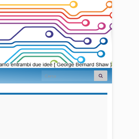
Search for:
займы на
карту срочно