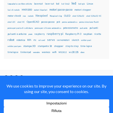
led
lcd
Linux
lasercut
laser cut
lampadario con fibre ottiche
lcd 16x2
led rgb
motori passo-passo
MKR1000
motori stepper
luci di natale
motori bipolari
Neopixel
motor shield
OLED
nas
natale
Neopixel ring
oled 128x32
oled 128x32 IIC
OpenSCAD
passo-passo
pcb
oled i2C
oled IIC
penna automatica
penna iniezione fluidi
potenziometro
pulsanti
penna per pasta di saldatura
penna per silicone automatica
pulsante
raspberry pi
pulsanti e arduino
raspberry
Raspberry Pi 3
raspbian
pwm
ricetta
robot
servo
RPi
robotica
rtc
servomotori
sketch
sd card
solder past
stampa 3D
stepper
stampante 3d
step to step
solder past pen
time-lapse
wemos
wifi
tinkercad
ws2812B
timelapse
wemake
WS2812
xbee
Il blog mauroalfieri.it ed i suoi contenuti sono distribuiti
con Licenza
Creative Commons Attribution Non commercial Share
Alike 4.0 International
© 2012-2018 Mauro Alfieri Elettronica Domotica Robotica Arduino Corsi