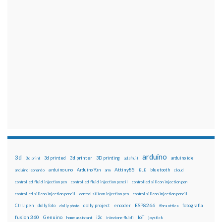
arduino
3d
3d printed
3d printer
3D printing
3d print
adafruit
arduino ide
Attiny85
arduino uno
Arduino Yún
bluetooth
arduino leonardo
arm
BLE
cloud
controlled fluid injection pen
controlled fluid injection pencil
controlled silicon injection pen
controlled silicon injection pencil
control silicon injection pen
control silicon injection pencil
ESP8266
dolly foto
dolly project
encoder
fotografia
CtrlJ pen
dolly photo
fibra ottica
fusion 360
Genuino
i2c
IoT
home assistant
iniezione fluidi
joystick