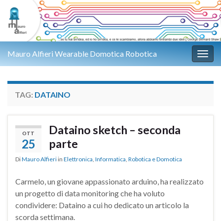
Mauro Alfieri Wearable Domotica Robotica
Attiv
TAG:
DATAINO
Dataino sketch – seconda
OTT
25
parte
Di
Mauro Alfieri
in
Elettronica
,
Informatica
,
Robotica e Domotica
Carmelo, un giovane appassionato arduino, ha realizzato
un progetto di data monitoring che ha voluto
condividere: Dataino a cui ho dedicato un articolo la
scorda settimana.