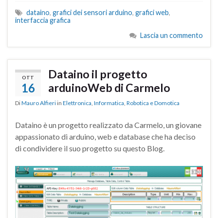
dataino
,
grafici dei sensori arduino
,
grafici web
,
interfaccia grafica
Lascia un commento
Dataino il progetto
OTT
16
arduinoWeb di Carmelo
Di
Mauro Alfieri
in
Elettronica
,
Informatica
,
Robotica e Domotica
Dataino è un progetto realizzato da Carmelo, un giovane
appassionato di arduino, web e database che ha deciso
di condividere il suo progetto su questo Blog.