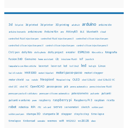
arduino
3d
3d printed
3d printer
3D printing
3d print
adafruit
arduino ide
Attiny85
arduino uno
Arduino Yún
bluetooth
arduino leonardo
arm
BLE
cloud
controlled fluid injection pen
controlled fluid injection pencil
controlled silicon injection pen
controlled silicon injection pencil
control silicon injection pen
control silicon injection pencil
ESP8266
dolly foto
dolly project
encoder
fotografia
CtrlJ pen
dolly photo
fibra ottica
fusion 360
Genuino
i2c
IoT
home assistant
iniezione fluidi
joystick
led
lcd
Linux
lasercut
laser cut
lampadario con fibre ottiche
lcd 16x2
led rgb
motori passo-passo
MKR1000
motori stepper
luci di natale
motori bipolari
Neopixel
motor shield
OLED
nas
natale
Neopixel ring
oled 128x32
oled 128x32 IIC
OpenSCAD
passo-passo
pcb
oled i2C
oled IIC
penna automatica
penna iniezione fluidi
potenziometro
pulsanti
penna per pasta di saldatura
penna per silicone automatica
pulsante
raspberry pi
pulsanti e arduino
raspberry
Raspberry Pi 3
raspbian
pwm
ricetta
robot
servo
RPi
robotica
rtc
servomotori
sketch
sd card
solder past
stampa 3D
stepper
stampante 3d
step to step
solder past pen
time-lapse
wemos
wifi
tinkercad
ws2812B
timelapse
wemake
WS2812
xbee