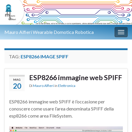
Mauro Alfieri Wearable Domotica Robotica
Attiv
TAG:
ESP8266 IMAGE SPIFF
ESP8266 immagine web SPIFF
MAG
20
Di
Mauro Alfieri
in
Elettronica
ESP8266 immagine web SPIFF è l’occasione per
conoscere come usare l’area denominata SPIFF della
esp8266 come area FileSystem.