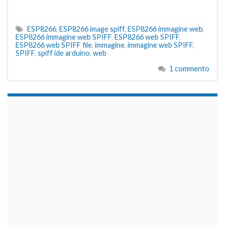
ESP8266
,
ESP8266 image spiff
,
ESP8266 immagine web
,
ESP8266 immagine web SPIFF
,
ESP8266 web SPIFF
,
ESP8266 web SPIFF file
,
immagine
,
immagine web SPIFF
,
SPIFF
,
spiff ide arduino
,
web
1 commento
займы на карту срочно