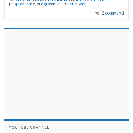
programmare
,
programmare on-line
,
web
2 commenti
займы на карту срочно
YOUTUBE CHANNEL