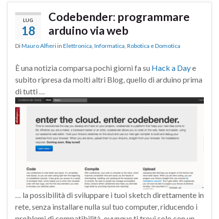
Codebender: programmare
LUG
18
arduino via web
Di
Mauro Alfieri
in
Elettronica
,
Informatica
,
Robotica e Domotica
È una notizia comparsa pochi giorni fa su
Hack a Day
e
subito ripresa da molti altri Blog, quello di arduino prima
di tutti …
… la possibilità di sviluppare i tuoi sketch direttamente in
rete, senza installare nulla sul tuo computer, riducendo i
problemi di compatibilità, ovunque ti trovi solo con un