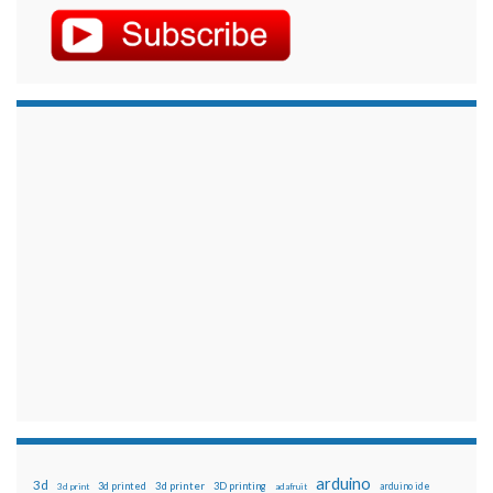
arduino
3d
3d printed
3d printer
3D printing
3d print
adafruit
arduino ide