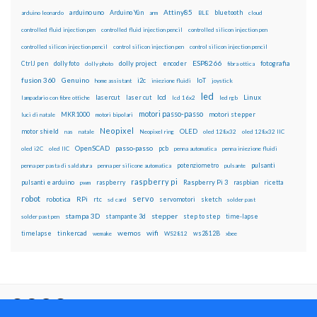
Attiny85
arduino uno
Arduino Yún
bluetooth
arduino leonardo
arm
BLE
cloud
controlled fluid injection pen
controlled fluid injection pencil
controlled silicon injection pen
controlled silicon injection pencil
control silicon injection pen
control silicon injection pencil
ESP8266
dolly foto
dolly project
encoder
fotografia
CtrlJ pen
dolly photo
fibra ottica
fusion 360
Genuino
i2c
IoT
home assistant
iniezione fluidi
joystick
led
lcd
Linux
lasercut
laser cut
lampadario con fibre ottiche
lcd 16x2
led rgb
motori passo-passo
MKR1000
motori stepper
luci di natale
motori bipolari
Neopixel
motor shield
OLED
nas
natale
Neopixel ring
oled 128x32
oled 128x32 IIC
OpenSCAD
passo-passo
pcb
oled i2C
oled IIC
penna automatica
penna iniezione fluidi
potenziometro
pulsanti
penna per pasta di saldatura
penna per silicone automatica
pulsante
raspberry pi
pulsanti e arduino
raspberry
Raspberry Pi 3
raspbian
pwm
ricetta
robot
servo
RPi
robotica
rtc
servomotori
sketch
sd card
solder past
stampa 3D
stepper
stampante 3d
step to step
solder past pen
time-lapse
wemos
wifi
tinkercad
ws2812B
timelapse
wemake
WS2812
xbee
Il blog mauroalfieri.it ed i suoi contenuti sono distribuiti