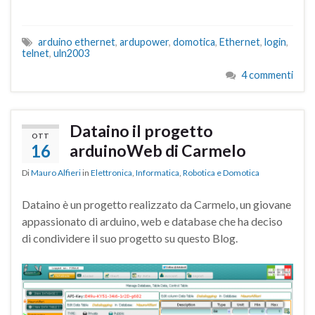
arduino ethernet
,
ardupower
,
domotica
,
Ethernet
,
login
,
telnet
,
uln2003
4 commenti
Dataino il progetto
OTT
16
arduinoWeb di Carmelo
Di
Mauro Alfieri
in
Elettronica
,
Informatica
,
Robotica e Domotica
Dataino è un progetto realizzato da Carmelo, un giovane
appassionato di arduino, web e database che ha deciso
di condividere il suo progetto su questo Blog.