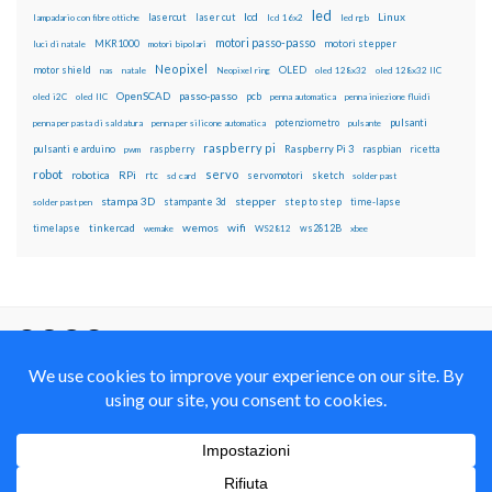
led
lcd
Linux
lasercut
laser cut
lampadario con fibre ottiche
lcd 16x2
led rgb
motori passo-passo
MKR1000
motori stepper
luci di natale
motori bipolari
Neopixel
motor shield
OLED
nas
natale
Neopixel ring
oled 128x32
oled 128x32 IIC
OpenSCAD
passo-passo
pcb
oled i2C
oled IIC
penna automatica
penna iniezione fluidi
potenziometro
pulsanti
penna per pasta di saldatura
penna per silicone automatica
pulsante
raspberry pi
pulsanti e arduino
raspberry
Raspberry Pi 3
raspbian
pwm
ricetta
robot
servo
RPi
robotica
rtc
servomotori
sketch
sd card
solder past
stampa 3D
stepper
stampante 3d
step to step
solder past pen
time-lapse
wemos
wifi
tinkercad
ws2812B
timelapse
wemake
WS2812
xbee
Il blog mauroalfieri.it ed i suoi contenuti sono distribuiti
con Licenza
Creative Commons Attribution Non commercial Share
Alike 4.0 International