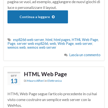
pagina se vuoi, ad esempio, aggiungere de nuovi giochi di
luce o personalizzare il layout.
Continua a leggere
esp8266 web server
,
html
,
html pages
,
HTML Web Page
,
Page
,
server web esp8266
,
web
,
Web Page
,
web server
,
wemos web
,
wemos web server
Lascia un commento
HTML Web Page
OTT
13
Di
Mauro Alfieri
in
Elettronica
HTML Web Page segue l’articolo precedente in cui hai
visto come costruire un semplice web server con la
WeMos.