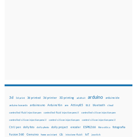
arduino
3d
3d printed
3d printer
3D printing
3d print
adafruit
arduino ide
Attiny85
arduino uno
Arduino Yún
bluetooth
arduino leonardo
arm
BLE
cloud
controlled fluid injection pen
controlled fluid injection pencil
controlled silicon injection pen
controlled silicon injection pencil
control silicon injection pen
control silicon injection pencil
ESP8266
dolly foto
dolly project
encoder
fotografia
CtrlJ pen
dolly photo
fibra ottica
fusion 360
Genuino
i2c
IoT
home assistant
iniezione fluidi
joystick