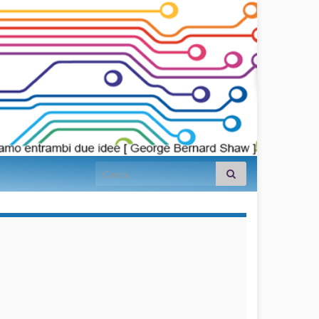
Search for:
займы на
карту срочно