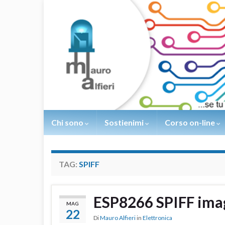
Chi sono
Sostienimi
Corso on-line
TAG:
SPIFF
ESP8266 SPIFF ima
MAG
22
Di
Mauro Alfieri
in
Elettronica