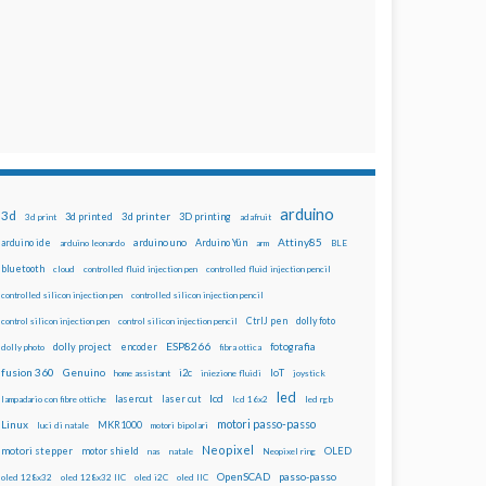
arduino
3d
3d printed
3d printer
3D printing
3d print
adafruit
Attiny85
arduino uno
Arduino Yún
arduino ide
arduino leonardo
arm
BLE
bluetooth
cloud
controlled fluid injection pen
controlled fluid injection pencil
controlled silicon injection pen
controlled silicon injection pencil
dolly foto
control silicon injection pen
control silicon injection pencil
CtrlJ pen
ESP8266
dolly project
encoder
fotografia
dolly photo
fibra ottica
fusion 360
Genuino
i2c
IoT
home assistant
iniezione fluidi
joystick
led
lcd
lasercut
laser cut
lampadario con fibre ottiche
lcd 16x2
led rgb
motori passo-passo
Linux
MKR1000
luci di natale
motori bipolari
Neopixel
motori stepper
motor shield
OLED
nas
natale
Neopixel ring
OpenSCAD
passo-passo
oled 128x32
oled 128x32 IIC
oled i2C
oled IIC