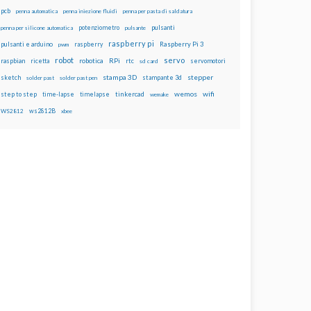
pcb
penna automatica
penna iniezione fluidi
penna per pasta di saldatura
potenziometro
pulsanti
penna per silicone automatica
pulsante
raspberry pi
pulsanti e arduino
raspberry
Raspberry Pi 3
pwm
robot
servo
RPi
raspbian
robotica
rtc
servomotori
ricetta
sd card
stampa 3D
stepper
sketch
stampante 3d
solder past
solder past pen
wemos
wifi
step to step
tinkercad
time-lapse
timelapse
wemake
ws2812B
WS2812
xbee