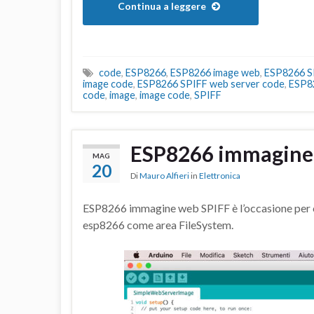
Continua a leggere
code
,
ESP8266
,
ESP8266 image web
,
ESP8266 S
image code
,
ESP8266 SPIFF web server code
,
ESP8
code
,
image
,
image code
,
SPIFF
ESP8266 immagine
MAG
20
Di
Mauro Alfieri
in
Elettronica
ESP8266 immagine web SPIFF è l’occasione per 
esp8266 come area FileSystem.