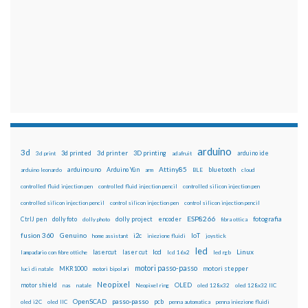
arduino
3d
3d printed
3d printer
3D printing
3d print
adafruit
arduino ide
Attiny85
arduino uno
Arduino Yún
bluetooth
arduino leonardo
arm
BLE
cloud
controlled fluid injection pen
controlled fluid injection pencil
controlled silicon injection pen
controlled silicon injection pencil
control silicon injection pen
control silicon injection pencil
ESP8266
dolly foto
dolly project
encoder
fotografia
CtrlJ pen
dolly photo
fibra ottica
fusion 360
Genuino
i2c
IoT
home assistant
iniezione fluidi
joystick
led
lcd
Linux
lasercut
laser cut
lampadario con fibre ottiche
lcd 16x2
led rgb
motori passo-passo
MKR1000
motori stepper
luci di natale
motori bipolari
Neopixel
motor shield
OLED
nas
natale
Neopixel ring
oled 128x32
oled 128x32 IIC
OpenSCAD
passo-passo
pcb
oled i2C
oled IIC
penna automatica
penna iniezione fluidi