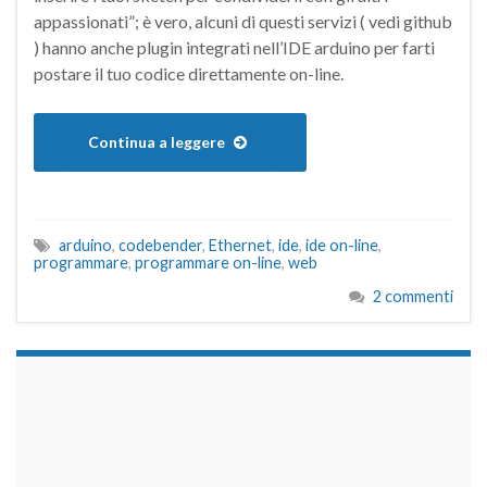
appassionati”; è vero, alcuni di questi servizi ( vedi github
) hanno anche plugin integrati nell’IDE arduino per farti
postare il tuo codice direttamente on-line.
Continua a leggere
arduino
,
codebender
,
Ethernet
,
ide
,
ide on-line
,
programmare
,
programmare on-line
,
web
2 commenti
займы на карту срочно