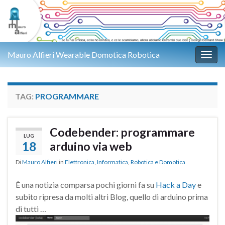
Mauro Alfieri Wearable Domotica Robotica
Attiv
TAG:
PROGRAMMARE
Codebender: programmare
LUG
18
arduino via web
Di
Mauro Alfieri
in
Elettronica
,
Informatica
,
Robotica e Domotica
È una notizia comparsa pochi giorni fa su
Hack a Day
e
subito ripresa da molti altri Blog, quello di arduino prima
di tutti …