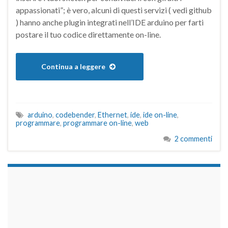
appassionati”; è vero, alcuni di questi servizi ( vedi github
) hanno anche plugin integrati nell’IDE arduino per farti
postare il tuo codice direttamente on-line.
Continua a leggere
arduino
,
codebender
,
Ethernet
,
ide
,
ide on-line
,
programmare
,
programmare on-line
,
web
2 commenti
займы на карту срочно