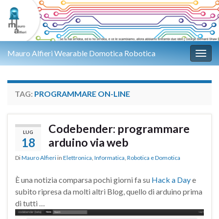
Mauro Alfieri Wearable Domotica Robotica
Attiv
TAG:
PROGRAMMARE ON-LINE
Codebender: programmare
LUG
18
arduino via web
Di
Mauro Alfieri
in
Elettronica
,
Informatica
,
Robotica e Domotica
È una notizia comparsa pochi giorni fa su
Hack a Day
e
subito ripresa da molti altri Blog, quello di arduino prima
di tutti …