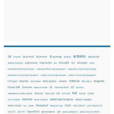
arduino
3d
3d printed
3d printer
3D printing
3d print
adafruit
arduino ide
Attiny85
arduino uno
Arduino Yún
bluetooth
arduino leonardo
arm
BLE
cloud
controlled fluid injection pen
controlled fluid injection pencil
controlled silicon injection pen
controlled silicon injection pencil
control silicon injection pen
control silicon injection pencil
ESP8266
dolly foto
dolly project
encoder
fotografia
CtrlJ pen
dolly photo
fibra ottica
fusion 360
Genuino
i2c
IoT
home assistant
iniezione fluidi
joystick
led
lcd
Linux
lasercut
laser cut
lampadario con fibre ottiche
lcd 16x2
led rgb
motori passo-passo
MKR1000
motori stepper
luci di natale
motori bipolari
Neopixel
motor shield
OLED
nas
natale
Neopixel ring
oled 128x32
oled 128x32 IIC
OpenSCAD
passo-passo
pcb
oled i2C
oled IIC
penna automatica
penna iniezione fluidi