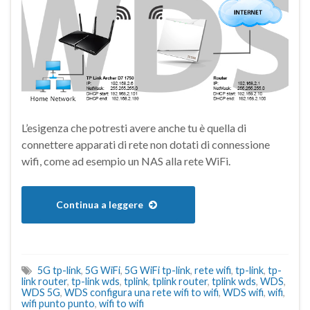
L’esigenza che potresti avere anche tu è quella di
connettere apparati di rete non dotati di connessione
wifi, come ad esempio un NAS alla rete WiFi.
Continua a leggere
5G tp-link
,
5G WiFi
,
5G WiFi tp-link
,
rete wifi
,
tp-link
,
tp-
link router
,
tp-link wds
,
tplink
,
tplink router
,
tplink wds
,
WDS
,
WDS 5G
,
WDS configura una rete wifi to wifi
,
WDS wifi
,
wifi
,
wifi punto punto
,
wifi to wifi