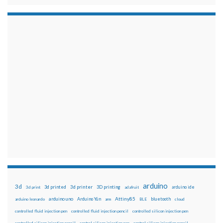
arduino
3d
3d printed
3d printer
3D printing
3d print
adafruit
arduino ide
Attiny85
arduino uno
Arduino Yún
bluetooth
arduino leonardo
arm
BLE
cloud
controlled fluid injection pen
controlled fluid injection pencil
controlled silicon injection pen