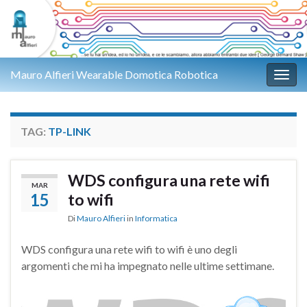
Mauro Alfieri Wearable Domotica Robotica
Attiv
TAG:
TP-LINK
WDS configura una rete wifi
MAR
15
to wifi
Di
Mauro Alfieri
in
Informatica
WDS configura una rete wifi to wifi è uno degli
argomenti che mi ha impegnato nelle ultime settimane.