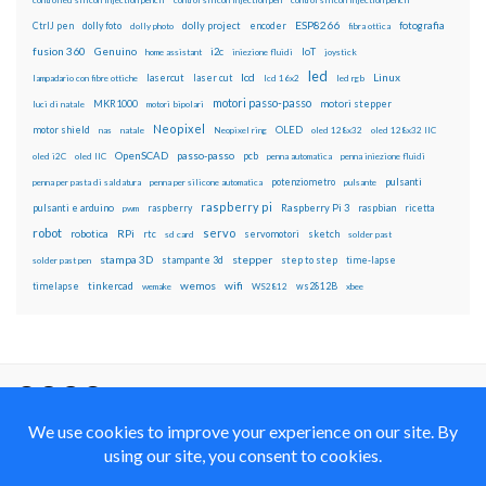
controlled silicon injection pencil
control silicon injection pen
control silicon injection pencil
ESP8266
dolly foto
dolly project
encoder
fotografia
CtrlJ pen
dolly photo
fibra ottica
fusion 360
Genuino
i2c
IoT
home assistant
iniezione fluidi
joystick
led
lcd
Linux
lasercut
laser cut
lampadario con fibre ottiche
lcd 16x2
led rgb
motori passo-passo
MKR1000
motori stepper
luci di natale
motori bipolari
Neopixel
motor shield
OLED
nas
natale
Neopixel ring
oled 128x32
oled 128x32 IIC
OpenSCAD
passo-passo
pcb
oled i2C
oled IIC
penna automatica
penna iniezione fluidi
potenziometro
pulsanti
penna per pasta di saldatura
penna per silicone automatica
pulsante
raspberry pi
pulsanti e arduino
raspberry
Raspberry Pi 3
raspbian
pwm
ricetta
robot
servo
RPi
robotica
rtc
servomotori
sketch
sd card
solder past
stampa 3D
stepper
stampante 3d
step to step
solder past pen
time-lapse
wemos
wifi
tinkercad
ws2812B
timelapse
wemake
WS2812
xbee
Il blog mauroalfieri.it ed i suoi contenuti sono distribuiti
con Licenza
Creative Commons Attribution Non commercial Share
Alike 4.0 International