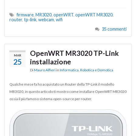
firmware
,
MR3020
,
openWRT
,
openWRT MR3020
,
router
,
tp-link
,
webcam
,
wifi
35 commenti
OpenWRT MR3020 TP-Link
MAR
25
installazione
Di
Mauro Alfieri
in
Informatica
,
Robotica e Domotica
Qualche mese fa ho acquistato un Router della TP-Link il modello
MR3020, in questo articolo ti mostro come installare OpenWRT MR3020
ossia il più famoso sistema open-source per router.