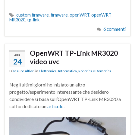
custom firmware
,
firmware
,
openWRT
,
openWRT
MR3020
,
tp-link
6 commenti
OpenWRT TP-Link MR3020
APR
24
video uvc
Di
Mauro Alfieri
in
Elettronica
,
Informatica
,
Robotica e Domotica
Negli ultimi giorni ho iniziato un altro
progetto/esperimento interessante che desidero
condividere si basa sull’OpenWRT TP-Link MR3020 a
cui ho dedicato un
articolo
.