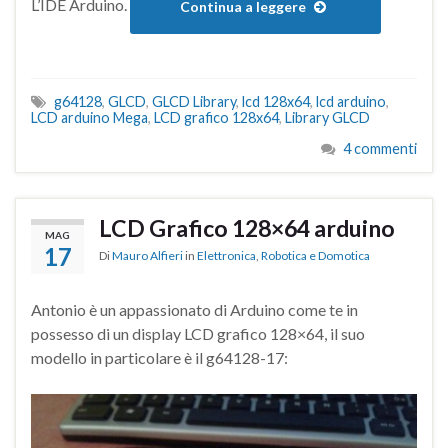
L’IDE Arduino.
Continua a leggere
g64128
,
GLCD
,
GLCD Library
,
lcd 128x64
,
lcd arduino
,
LCD arduino Mega
,
LCD grafico 128x64
,
Library GLCD
4 commenti
LCD Grafico 128×64 arduino
MAG
17
Di
Mauro Alfieri
in
Elettronica
,
Robotica e Domotica
Antonio è un appassionato di Arduino come te in
possesso di un display LCD grafico 128×64, il suo
modello in particolare è il g64128-17: