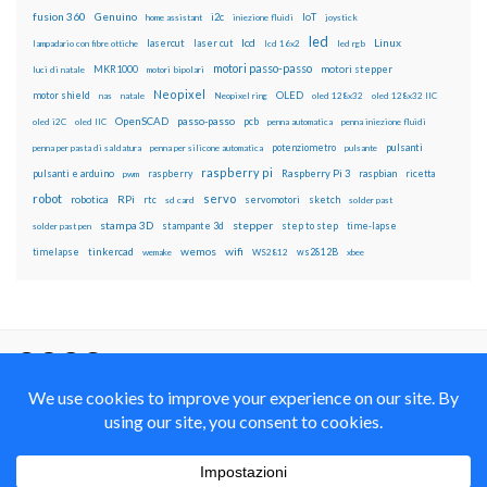
fusion 360
Genuino
i2c
IoT
home assistant
iniezione fluidi
joystick
led
lcd
Linux
lasercut
laser cut
lampadario con fibre ottiche
lcd 16x2
led rgb
motori passo-passo
MKR1000
motori stepper
luci di natale
motori bipolari
Neopixel
motor shield
OLED
nas
natale
Neopixel ring
oled 128x32
oled 128x32 IIC
OpenSCAD
passo-passo
pcb
oled i2C
oled IIC
penna automatica
penna iniezione fluidi
potenziometro
pulsanti
penna per pasta di saldatura
penna per silicone automatica
pulsante
raspberry pi
pulsanti e arduino
raspberry
Raspberry Pi 3
raspbian
pwm
ricetta
robot
servo
RPi
robotica
rtc
servomotori
sketch
sd card
solder past
stampa 3D
stepper
stampante 3d
step to step
solder past pen
time-lapse
wemos
wifi
tinkercad
ws2812B
timelapse
wemake
WS2812
xbee
Il blog mauroalfieri.it ed i suoi contenuti sono distribuiti
con Licenza
Creative Commons Attribution Non commercial Share
Alike 4.0 International