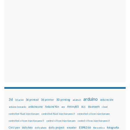
arduino
3d
3d printed
3d printer
3D printing
3d print
adafruit
arduino ide
Attiny85
arduino uno
Arduino Yún
bluetooth
arduino leonardo
arm
BLE
cloud
controlled fluid injection pen
controlled fluid injection pencil
controlled silicon injection pen
controlled silicon injection pencil
control silicon injection pen
control silicon injection pencil
ESP8266
dolly foto
dolly project
encoder
fotografia
CtrlJ pen
dolly photo
fibra ottica