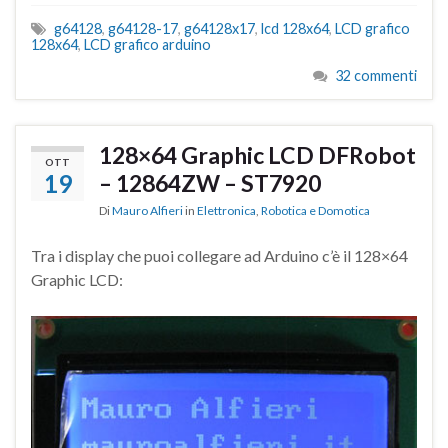
g64128
,
g64128-17
,
g64128x17
,
lcd 128x64
,
LCD grafico
128x64
,
LCD grafico arduino
32 commenti
128×64 Graphic LCD DFRobot
OTT
19
– 12864ZW – ST7920
Di
Mauro Alfieri
in
Elettronica
,
Robotica e Domotica
Tra i display che puoi collegare ad Arduino c’è il 128×64
Graphic LCD: