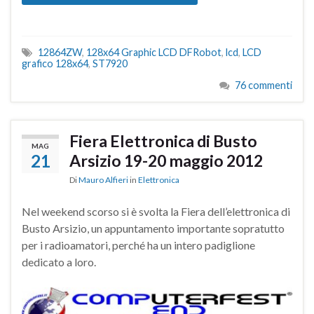
12864ZW
,
128x64 Graphic LCD DFRobot
,
lcd
,
LCD
grafico 128x64
,
ST7920
76 commenti
Fiera Elettronica di Busto
MAG
21
Arsizio 19-20 maggio 2012
Di
Mauro Alfieri
in
Elettronica
Nel weekend scorso si è svolta la Fiera dell’elettronica di
Busto Arsizio, un appuntamento importante sopratutto
per i radioamatori, perché ha un intero padiglione
dedicato a loro.