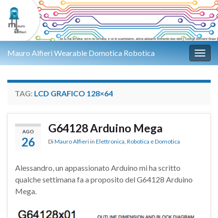
Mauro Alfieri Wearable Domotica Robotica
Attiv
TAG:
LCD GRAFICO 128×64
G64128 Arduino Mega
AGO
26
Di
Mauro Alfieri
in
Elettronica
,
Robotica e Domotica
Alessandro, un appassionato Arduino mi ha scritto
qualche settimana fa a proposito del G64128 Arduino
Mega.