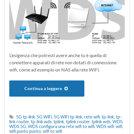
L’esigenza che potresti avere anche tu è quella di
connettere apparati di rete non dotati di connessione
wifi, come ad esempio un NAS alla rete WiFi.
Continua a leggere
5G tp-link
,
5G WiFi
,
5G WiFi tp-link
,
rete wifi
,
tp-link
,
tp-
link router
,
tp-link wds
,
tplink
,
tplink router
,
tplink wds
,
WDS
,
WDS 5G
,
WDS configura una rete wifi to wifi
,
WDS wifi
,
wifi
,
wifi punto punto
,
wifi to wifi