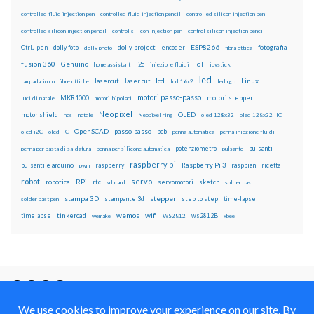
controlled fluid injection pen
controlled fluid injection pencil
controlled silicon injection pen
controlled silicon injection pencil
control silicon injection pen
control silicon injection pencil
ESP8266
dolly foto
dolly project
encoder
fotografia
CtrlJ pen
dolly photo
fibra ottica
fusion 360
Genuino
i2c
IoT
home assistant
iniezione fluidi
joystick
led
lcd
Linux
lasercut
laser cut
lampadario con fibre ottiche
lcd 16x2
led rgb
motori passo-passo
MKR1000
motori stepper
luci di natale
motori bipolari
Neopixel
motor shield
OLED
nas
natale
Neopixel ring
oled 128x32
oled 128x32 IIC
OpenSCAD
passo-passo
pcb
oled i2C
oled IIC
penna automatica
penna iniezione fluidi
potenziometro
pulsanti
penna per pasta di saldatura
penna per silicone automatica
pulsante
raspberry pi
pulsanti e arduino
raspberry
Raspberry Pi 3
raspbian
pwm
ricetta
robot
servo
RPi
robotica
rtc
servomotori
sketch
sd card
solder past
stampa 3D
stepper
stampante 3d
step to step
solder past pen
time-lapse
wemos
wifi
tinkercad
ws2812B
timelapse
wemake
WS2812
xbee
Il blog mauroalfieri.it ed i suoi contenuti sono distribuiti
con Licenza
Creative Commons Attribution Non commercial Share