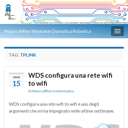
Mauro Alfieri Wearable Domotica Robotica
Attiv
TAG:
TPLINK
WDS configura una rete wifi
MAR
15
to wifi
Di
Mauro Alfieri
in
Informatica
WDS configura una rete wifi to wifi è uno degli
argomenti che mi ha impegnato nelle ultime settimane.