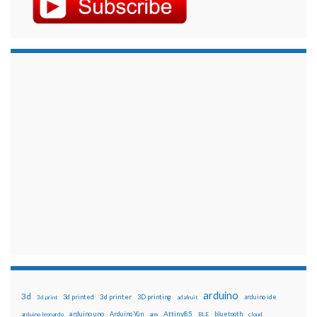
arduino
3d
3d printed
3d printer
3D printing
3d print
adafruit
arduino ide
Attiny85
arduino uno
Arduino Yún
bluetooth
arduino leonardo
arm
BLE
cloud