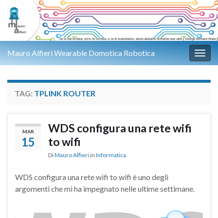
Mauro Alfieri Wearable Domotica Robotica
Attiv
TAG:
TPLINK ROUTER
WDS configura una rete wifi
MAR
15
to wifi
Di
Mauro Alfieri
in
Informatica
WDS configura una rete wifi to wifi è uno degli
argomenti che mi ha impegnato nelle ultime settimane.