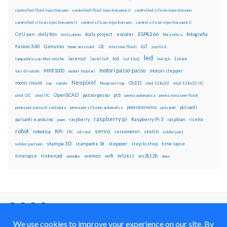
controlled fluid injection pen
controlled fluid injection pencil
controlled silicon injection pen
controlled silicon injection pencil
control silicon injection pen
control silicon injection pencil
ESP8266
dolly foto
dolly project
encoder
fotografia
CtrlJ pen
dolly photo
fibra ottica
fusion 360
Genuino
i2c
IoT
home assistant
iniezione fluidi
joystick
led
lcd
Linux
lasercut
laser cut
lampadario con fibre ottiche
lcd 16x2
led rgb
motori passo-passo
MKR1000
motori stepper
luci di natale
motori bipolari
Neopixel
motor shield
OLED
nas
natale
Neopixel ring
oled 128x32
oled 128x32 IIC
OpenSCAD
passo-passo
pcb
oled i2C
oled IIC
penna automatica
penna iniezione fluidi
potenziometro
pulsanti
penna per pasta di saldatura
penna per silicone automatica
pulsante
raspberry pi
pulsanti e arduino
raspberry
Raspberry Pi 3
raspbian
pwm
ricetta
robot
servo
RPi
robotica
rtc
servomotori
sketch
sd card
solder past
stampa 3D
stepper
stampante 3d
step to step
solder past pen
time-lapse
wemos
wifi
tinkercad
ws2812B
timelapse
wemake
WS2812
xbee
Il blog mauroalfieri.it ed i suoi contenuti sono distribuiti
con Licenza
Creative Commons Attribution Non commercial Share