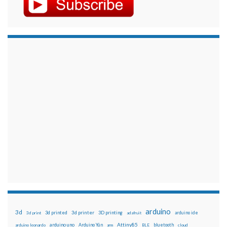
arduino
3d
3d printed
3d printer
3D printing
3d print
adafruit
arduino ide
Attiny85
arduino uno
Arduino Yún
bluetooth
arduino leonardo
arm
BLE
cloud