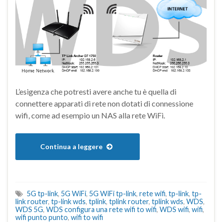
L’esigenza che potresti avere anche tu è quella di
connettere apparati di rete non dotati di connessione
wifi, come ad esempio un NAS alla rete WiFi.
Continua a leggere
5G tp-link
,
5G WiFi
,
5G WiFi tp-link
,
rete wifi
,
tp-link
,
tp-
link router
,
tp-link wds
,
tplink
,
tplink router
,
tplink wds
,
WDS
,
WDS 5G
,
WDS configura una rete wifi to wifi
,
WDS wifi
,
wifi
,
wifi punto punto
,
wifi to wifi