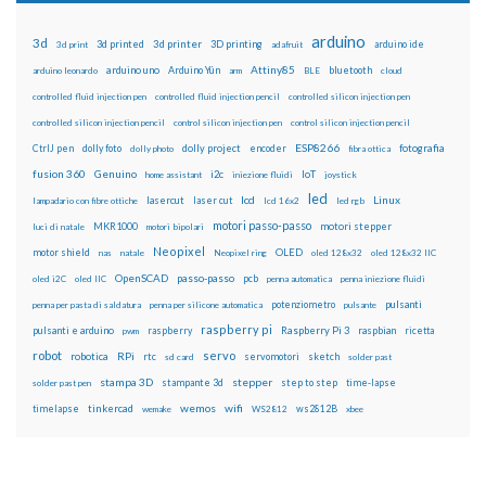
arduino
3d
3d printed
3d printer
3D printing
3d print
adafruit
arduino ide
Attiny85
arduino uno
Arduino Yún
bluetooth
arduino leonardo
arm
BLE
cloud
controlled fluid injection pen
controlled fluid injection pencil
controlled silicon injection pen
controlled silicon injection pencil
control silicon injection pen
control silicon injection pencil
ESP8266
dolly foto
dolly project
encoder
fotografia
CtrlJ pen
dolly photo
fibra ottica
fusion 360
Genuino
i2c
IoT
home assistant
iniezione fluidi
joystick
led
lcd
Linux
lasercut
laser cut
lampadario con fibre ottiche
lcd 16x2
led rgb
motori passo-passo
MKR1000
motori stepper
luci di natale
motori bipolari
Neopixel
motor shield
OLED
nas
natale
Neopixel ring
oled 128x32
oled 128x32 IIC
OpenSCAD
passo-passo
pcb
oled i2C
oled IIC
penna automatica
penna iniezione fluidi
potenziometro
pulsanti
penna per pasta di saldatura
penna per silicone automatica
pulsante
raspberry pi
pulsanti e arduino
raspberry
Raspberry Pi 3
raspbian
pwm
ricetta
robot
servo
RPi
robotica
rtc
servomotori
sketch
sd card
solder past
stampa 3D
stepper
stampante 3d
step to step
solder past pen
time-lapse
wemos
wifi
tinkercad
ws2812B
timelapse
wemake
WS2812
xbee