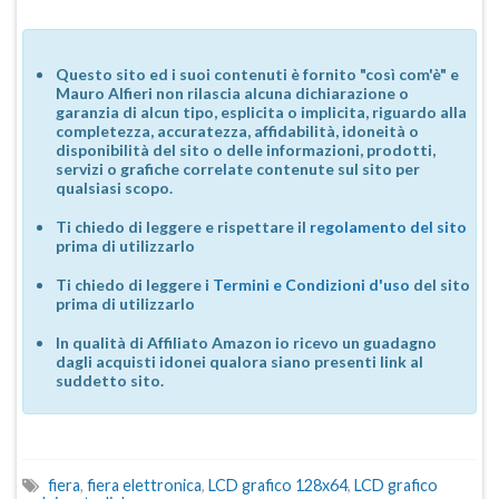
Questo sito ed i suoi contenuti è fornito "così com'è" e
Mauro Alfieri non rilascia alcuna dichiarazione o
garanzia di alcun tipo, esplicita o implicita, riguardo alla
completezza, accuratezza, affidabilità, idoneità o
disponibilità del sito o delle informazioni, prodotti,
servizi o grafiche correlate contenute sul sito per
qualsiasi scopo.
Ti chiedo di leggere e rispettare il
regolamento del sito
prima di utilizzarlo
Ti chiedo di leggere i
Termini e Condizioni d'uso
del sito
prima di utilizzarlo
In qualità di Affiliato Amazon io ricevo un guadagno
dagli acquisti idonei qualora siano presenti link al
suddetto sito.
fiera
,
fiera elettronica
,
LCD grafico 128x64
,
LCD grafico