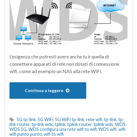
L’esigenza che potresti avere anche tu è quella di
connettere apparati di rete non dotati di connessione
wifi, come ad esempio un NAS alla rete WiFi.
Continua a leggere
5G tp-link
,
5G WiFi
,
5G WiFi tp-link
,
rete wifi
,
tp-link
,
tp-
link router
,
tp-link wds
,
tplink
,
tplink router
,
tplink wds
,
WDS
,
WDS 5G
,
WDS configura una rete wifi to wifi
,
WDS wifi
,
wifi
,
wifi punto punto
,
wifi to wifi