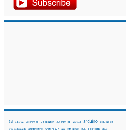
arduino
3d
3d printed
3d printer
3D printing
3d print
adafruit
arduino ide
Attiny85
arduino uno
Arduino Yún
bluetooth
arduino leonardo
arm
BLE
cloud