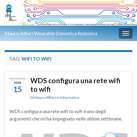
Mauro Alfieri Wearable Domotica Robotica
Attiv
TAG:
WIFI TO WIFI
WDS configura una rete wifi
MAR
15
to wifi
Di
Mauro Alfieri
in
Informatica
WDS configura una rete wifi to wifi è uno degli
argomenti che mi ha impegnato nelle ultime settimane.