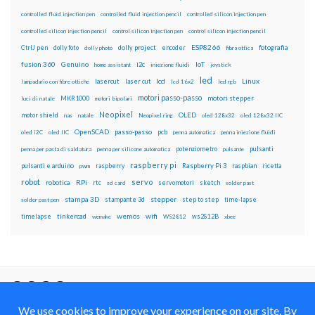
controlled fluid injection pen
controlled fluid injection pencil
controlled silicon injection pen
controlled silicon injection pencil
control silicon injection pen
control silicon injection pencil
ESP8266
dolly foto
dolly project
encoder
fotografia
CtrlJ pen
dolly photo
fibra ottica
fusion 360
Genuino
i2c
IoT
home assistant
iniezione fluidi
joystick
led
lcd
Linux
lasercut
laser cut
lampadario con fibre ottiche
lcd 16x2
led rgb
motori passo-passo
MKR1000
motori stepper
luci di natale
motori bipolari
Neopixel
motor shield
OLED
nas
natale
Neopixel ring
oled 128x32
oled 128x32 IIC
OpenSCAD
passo-passo
pcb
oled i2C
oled IIC
penna automatica
penna iniezione fluidi
potenziometro
pulsanti
penna per pasta di saldatura
penna per silicone automatica
pulsante
raspberry pi
pulsanti e arduino
raspberry
Raspberry Pi 3
raspbian
pwm
ricetta
robot
servo
RPi
robotica
rtc
servomotori
sketch
sd card
solder past
stampa 3D
stepper
stampante 3d
step to step
solder past pen
time-lapse
wemos
wifi
tinkercad
ws2812B
timelapse
wemake
WS2812
xbee
Il blog mauroalfieri.it ed i suoi contenuti sono distribuiti
con Licenza
Creative Commons Attribution Non commercial Share