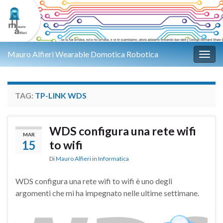
Mauro Alfieri Wearable Domotica Robotica
Attiv
TAG:
TP-LINK WDS
WDS configura una rete wifi
MAR
15
to wifi
Di
Mauro Alfieri
in
Informatica
WDS configura una rete wifi to wifi è uno degli
argomenti che mi ha impegnato nelle ultime settimane.