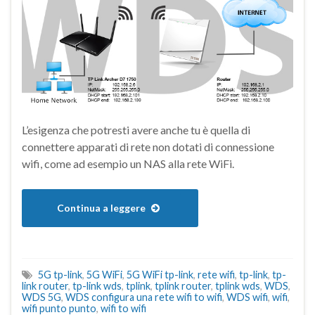
L’esigenza che potresti avere anche tu è quella di
connettere apparati di rete non dotati di connessione
wifi, come ad esempio un NAS alla rete WiFi.
Continua a leggere
5G tp-link
,
5G WiFi
,
5G WiFi tp-link
,
rete wifi
,
tp-link
,
tp-
link router
,
tp-link wds
,
tplink
,
tplink router
,
tplink wds
,
WDS
,
WDS 5G
,
WDS configura una rete wifi to wifi
,
WDS wifi
,
wifi
,
wifi punto punto
,
wifi to wifi