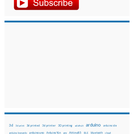
arduino
3d
3d printed
3d printer
3D printing
3d print
adafruit
arduino ide
Attiny85
arduino uno
Arduino Yún
bluetooth
arduino leonardo
arm
BLE
cloud