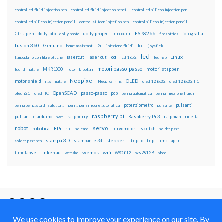
controlled fluid injection pen
controlled fluid injection pencil
controlled silicon injection pen
controlled silicon injection pencil
control silicon injection pen
control silicon injection pencil
ESP8266
dolly foto
dolly project
encoder
fotografia
CtrlJ pen
dolly photo
fibra ottica
fusion 360
Genuino
i2c
IoT
home assistant
iniezione fluidi
joystick
led
lcd
Linux
lasercut
laser cut
lampadario con fibre ottiche
lcd 16x2
led rgb
motori passo-passo
MKR1000
motori stepper
luci di natale
motori bipolari
Neopixel
motor shield
OLED
nas
natale
Neopixel ring
oled 128x32
oled 128x32 IIC
OpenSCAD
passo-passo
pcb
oled i2C
oled IIC
penna automatica
penna iniezione fluidi
potenziometro
pulsanti
penna per pasta di saldatura
penna per silicone automatica
pulsante
raspberry pi
pulsanti e arduino
raspberry
Raspberry Pi 3
raspbian
pwm
ricetta
robot
servo
RPi
robotica
rtc
servomotori
sketch
sd card
solder past
stampa 3D
stepper
stampante 3d
step to step
solder past pen
time-lapse
wemos
wifi
tinkercad
ws2812B
timelapse
wemake
WS2812
xbee
Il blog mauroalfieri.it ed i suoi contenuti sono distribuiti
con Licenza
Creative Commons Attribution Non commercial Share