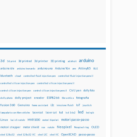
arduino
3d
3d printed
3d printer
3D printing
3d print
adafruit
Attiny85
arduino uno
Arduino Yún
arduino ide
arduino leonardo
arm
BLE
bluetooth
cloud
controlled fluid injection pen
controlled fluid injection pencil
controlled silicon injection pen
controlled silicon injection pencil
dolly foto
control silicon injection pen
control silicon injection pencil
CtrlJ pen
ESP8266
dolly project
encoder
fotografia
dolly photo
fibra ottica
fusion 360
Genuino
i2c
IoT
home assistant
iniezione fluidi
joystick
led
lcd
lasercut
laser cut
lampadario con fibre ottiche
lcd 16x2
led rgb
motori passo-passo
Linux
MKR1000
luci di natale
motori bipolari
Neopixel
motori stepper
motor shield
OLED
nas
natale
Neopixel ring
OpenSCAD
passo-passo
oled 128x32
oled 128x32 IIC
oled i2C
oled IIC