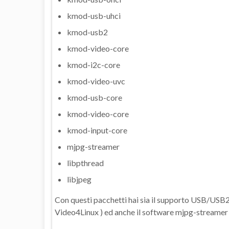
kmod-usb-uhci
kmod-usb2
kmod-video-core
kmod-i2c-core
kmod-video-uvc
kmod-usb-core
kmod-video-core
kmod-input-core
mjpg-streamer
libpthread
libjpeg
Con questi pacchetti hai sia il supporto USB/USB2 
Video4Linux ) ed anche il software mjpg-streamer 