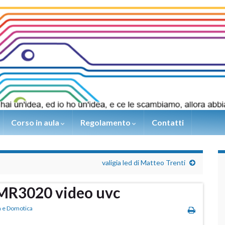
Corso in aula
Regolamento
Contatti
valigia led di Matteo Trenti
R3020 video uvc
a e Domotica