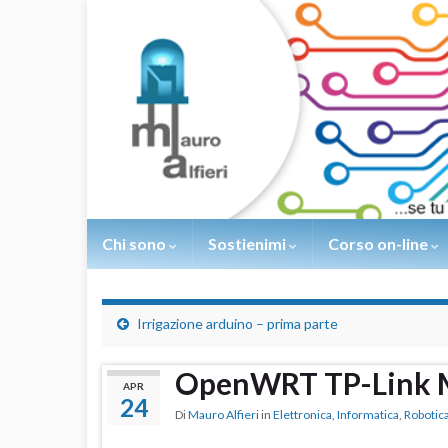
Chi sono
Sostienimi
Corso on-line
Irrigazione arduino – prima parte
OpenWRT TP-Link M
APR
24
Di
Mauro Alfieri
in
Elettronica
,
Informatica
,
Robotic