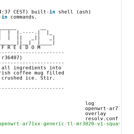
4:37 CEST) built-
in
shell (ash)
-
in
commands.
______        __
|  |  |.----.|  |_
|  |  ||   _||   _|
______||__|  |____|
 F R E E D O M
----------------------
 r36407)
----------------------
 all ingredients into
rish coffee mug filled
 crushed ice. Stir.
----------------------
                             log             
                             openwrt-ar71xx-g
                             overlay         
                             resolv.conf     
openwrt-ar71xx-generic-tl-mr3020-v1-squashfs-