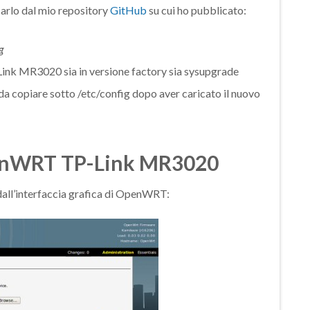
carlo dal mio repository
GitHub
su cui ho pubblicato:
g
ink MR3020 sia in versione factory sia sysupgrade
e da copiare sotto /etc/config dopo aver caricato il nuovo
penWRT TP-Link MR3020
dall’interfaccia grafica di OpenWRT: