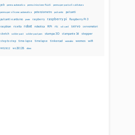
pcb
penna automatica
penna iniezione fluidi
penna per pasta di saldatura
potenziometro
pulsanti
penna per silicone automatica
pulsante
raspberry pi
pulsanti e arduino
raspberry
Raspberry Pi 3
pwm
robot
servo
RPi
raspbian
robotica
rtc
servomotori
ricetta
sd card
stampa 3D
stepper
sketch
stampante 3d
solder past
solder past pen
wemos
wifi
step to step
tinkercad
time-lapse
timelapse
wemake
ws2812B
WS2812
xbee