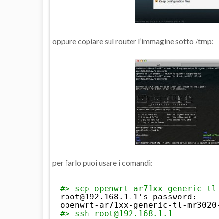
oppure copiare sul router l’immagine sotto /tmp:
per farlo puoi usare i comandi:
#> scp openwrt-ar71xx-generic-tl
root@192.168.1.1's password: 
openwrt-ar71xx-generic-tl-mr3020
#> ssh root@192.168.1.1