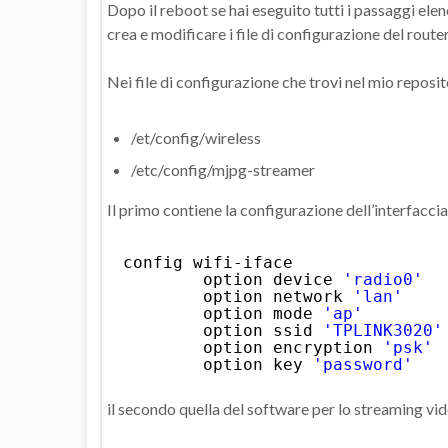
Dopo il reboot se hai eseguito tutti i passaggi 
crea e modificare i file di configurazione del route
Nei file di configurazione che trovi nel mio reposi
/et/config/wireless
/etc/config/mjpg-streamer
Il primo contiene la configurazione dell’interfaccia
config wifi-iface
option device 
'radio0'
option network 
'lan'
option mode 
'ap'
option ssid 
'TPLINK3020'
option encryption 
'psk'
option key 
'password'
il secondo quella del software per lo streaming vid