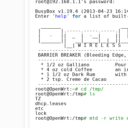
root@192.168.1.1's password: 
BusyBox v1.19.4 (2013-04-23 16:1
Enter 
'help'
for
a list of built
_______                     __
|       |.-----.-----.-----.|  
|   -   ||  _  |  -__|     ||  
|_______||   __|_____|__|__||__
|__| W I R E L E S S  
-------------------------------
BARRIER BREAKER (Bleeding Edge,
-------------------------------
* 1
/2
oz Galliano         Pour
* 4 oz cold Coffee        an i
* 1 1
/2
oz Dark Rum       with
* 2 tsp. Creme de Cacao
-------------------------------
root@OpenWrt:~
# cd /tmp/
root@OpenWrt:
/tmp
# ls
TZ                              
dhcp.leases                     
etc                             
lock                            
root@OpenWrt:
/tmp
# mtd -r write 