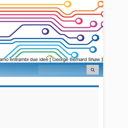
Search for:
займы на
карту срочно