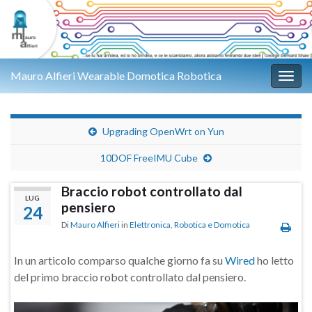
Mauro Alfieri Wearable Domotica Robotica
Attiv
Upgrading OpenWrt on Yun
10DOF FreeIMU Cube
Braccio robot controllato dal
LUG
pensiero
24
Di
Mauro Alfieri
in
Elettronica
,
Robotica e Domotica
In un articolo comparso qualche giorno fa su
Wired
ho letto
del primo braccio robot controllato dal pensiero.