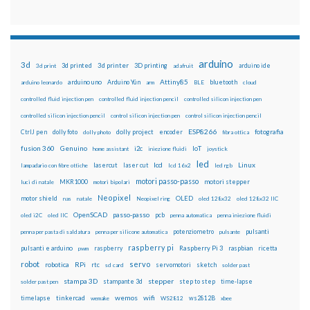
arduino
3d
3d printed
3d printer
3D printing
3d print
adafruit
arduino ide
Attiny85
arduino uno
Arduino Yún
bluetooth
arduino leonardo
arm
BLE
cloud
controlled fluid injection pen
controlled fluid injection pencil
controlled silicon injection pen
controlled silicon injection pencil
control silicon injection pen
control silicon injection pencil
ESP8266
dolly foto
dolly project
encoder
fotografia
CtrlJ pen
dolly photo
fibra ottica
fusion 360
Genuino
i2c
IoT
home assistant
iniezione fluidi
joystick
led
lcd
Linux
lasercut
laser cut
lampadario con fibre ottiche
lcd 16x2
led rgb
motori passo-passo
MKR1000
motori stepper
luci di natale
motori bipolari
Neopixel
motor shield
OLED
nas
natale
Neopixel ring
oled 128x32
oled 128x32 IIC
OpenSCAD
passo-passo
pcb
oled i2C
oled IIC
penna automatica
penna iniezione fluidi
potenziometro
pulsanti
penna per pasta di saldatura
penna per silicone automatica
pulsante
raspberry pi
pulsanti e arduino
raspberry
Raspberry Pi 3
raspbian
pwm
ricetta
robot
servo
RPi
robotica
rtc
servomotori
sketch
sd card
solder past
stampa 3D
stepper
stampante 3d
step to step
solder past pen
time-lapse
wemos
wifi
tinkercad
ws2812B
timelapse
wemake
WS2812
xbee