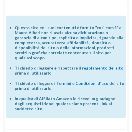
Questo sito ed i suoi contenuti è fornito "così com'è" e
Mauro Alfieri non rilascia alcuna dichiarazione o
garanzia di alcun tipo, esplicita o implicita, riguardo alla
completezza, accuratezza, affidabilità, idoneità o
disponibilità del sito o delle informazioni, prodotti,
servizi o grafiche correlate contenute sul sito per
qualsiasi scopo.
Ti chiedo di leggere e rispettare il
regolamento del sito
prima di utilizzarlo
Ti chiedo di leggere i
Termini e Condizioni d'uso
del sito
prima di utilizzarlo
In qualità di Affiliato Amazon io ricevo un guadagno
dagli acquisti idonei qualora siano presenti link al
suddetto sito.