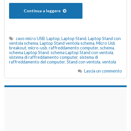
Continua a leggere
cavo micro USB
,
Laptop
,
Laptop Stand
,
Laptop Stand con
ventola schema
,
Laptop Stand ventola schema
,
Micro Usb
breakout
,
micro-usb
,
raffreddamento computer
,
schema
,
schema Laptop Stand
,
schema Laptop Stand con ventola
,
sistema di raffreddamento computer
,
sistema di
raffreddamento del computer
,
Stand con ventola
,
ventola
Lascia un commento
займы на карту срочно