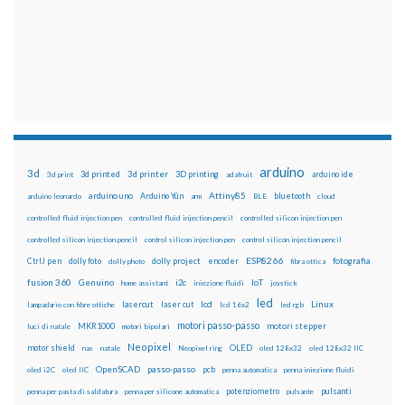
arduino
3d
3d printed
3d printer
3D printing
3d print
adafruit
arduino ide
Attiny85
arduino uno
Arduino Yún
bluetooth
arduino leonardo
arm
BLE
cloud
controlled fluid injection pen
controlled fluid injection pencil
controlled silicon injection pen
controlled silicon injection pencil
control silicon injection pen
control silicon injection pencil
ESP8266
dolly foto
dolly project
encoder
fotografia
CtrlJ pen
dolly photo
fibra ottica
fusion 360
Genuino
i2c
IoT
home assistant
iniezione fluidi
joystick
led
lcd
Linux
lasercut
laser cut
lampadario con fibre ottiche
lcd 16x2
led rgb
motori passo-passo
MKR1000
motori stepper
luci di natale
motori bipolari
Neopixel
motor shield
OLED
nas
natale
Neopixel ring
oled 128x32
oled 128x32 IIC
OpenSCAD
passo-passo
pcb
oled i2C
oled IIC
penna automatica
penna iniezione fluidi
potenziometro
pulsanti
penna per pasta di saldatura
penna per silicone automatica
pulsante