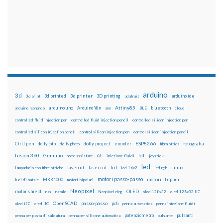
arduino
3d
3d printed
3d printer
3D printing
3d print
adafruit
arduino ide
Attiny85
arduino uno
Arduino Yún
bluetooth
arduino leonardo
arm
BLE
cloud
controlled fluid injection pen
controlled fluid injection pencil
controlled silicon injection pen
controlled silicon injection pencil
control silicon injection pen
control silicon injection pencil
ESP8266
dolly foto
dolly project
encoder
fotografia
CtrlJ pen
dolly photo
fibra ottica
fusion 360
Genuino
i2c
IoT
home assistant
iniezione fluidi
joystick
led
lcd
Linux
lasercut
laser cut
lampadario con fibre ottiche
lcd 16x2
led rgb
motori passo-passo
MKR1000
motori stepper
luci di natale
motori bipolari
Neopixel
motor shield
OLED
nas
natale
Neopixel ring
oled 128x32
oled 128x32 IIC
OpenSCAD
passo-passo
pcb
oled i2C
oled IIC
penna automatica
penna iniezione fluidi
potenziometro
pulsanti
penna per pasta di saldatura
penna per silicone automatica
pulsante