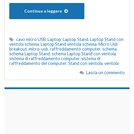
Continua a leggere
cavo micro USB
,
Laptop
,
Laptop Stand
,
Laptop Stand con
ventola schema
,
Laptop Stand ventola schema
,
Micro Usb
breakout
,
micro-usb
,
raffreddamento computer
,
schema
,
schema Laptop Stand
,
schema Laptop Stand con ventola
,
sistema di raffreddamento computer
,
sistema di
raffreddamento del computer
,
Stand con ventola
,
ventola
Lascia un commento
займы на карту срочно