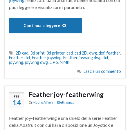
joywing
realizzato dalla adafruit e delle modalità con cui
puoi leggere e visualizzare i parametri.
Continua a leggere
2D cad
,
3d print
,
3d printer
,
cad
,
cad 2D
,
dwg
,
dxf
,
feather
,
Feather dxf
,
Feather joywing
,
Feather joywing dwg dxf
,
joywing
,
joywing dwg
,
LiPo
,
NiMh
Lascia un commento
Feather joy-featherwing
FEB
14
Di
Mauro Alfieri
in
Elettronica
Feather joy-featherwing è una shield della serie Feather
della Adafruit con cui hai a disposizione un Joystick e