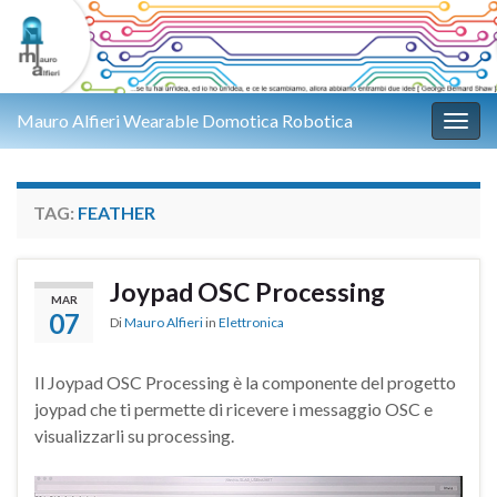
Mauro Alfieri Wearable Domotica Robotica
Attiv
TAG:
FEATHER
Joypad OSC Processing
MAR
07
Di
Mauro Alfieri
in
Elettronica
Il Joypad OSC Processing è la componente del progetto
joypad che ti permette di ricevere i messaggio OSC e
visualizzarli su processing.