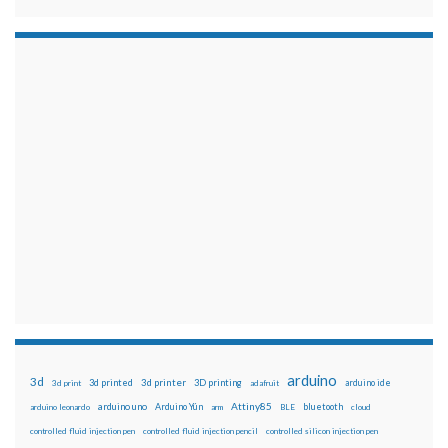
arduino
3d
3d printed
3d printer
3D printing
3d print
adafruit
arduino ide
Attiny85
arduino uno
Arduino Yún
bluetooth
arduino leonardo
arm
BLE
cloud
controlled fluid injection pen
controlled fluid injection pencil
controlled silicon injection pen