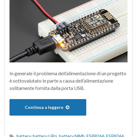
In generale il problema dell’alimentazione di un progetto
è sottovalutato in parte a causa dell’alimentazione
solitamente fornita dalla porta USB.
Continua a leggere
battery
,
battery LiPo
,
battery NiMh
,
ESP8266
,
ESP8266