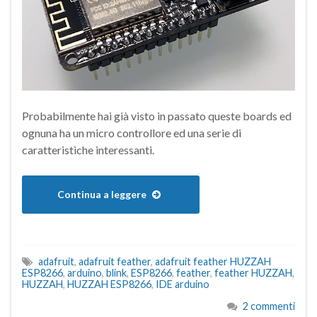
Probabilmente hai già visto in passato queste boards ed
ognuna ha un micro controllore ed una serie di
caratteristiche interessanti.
Continua a leggere
adafruit
,
adafruit feather
,
adafruit feather HUZZAH
ESP8266
,
arduino
,
blink
,
ESP8266
,
feather
,
feather HUZZAH
,
HUZZAH
,
HUZZAH ESP8266
,
IDE arduino
2 commenti