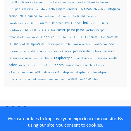
controlled silicon injection pencil
control silicon injection pen
control silicon injection pencil
ESP8266
dolly foto
dolly project
encoder
fotografia
CtrlJ pen
dolly photo
fibra ottica
fusion 360
Genuino
i2c
IoT
home assistant
iniezione fluidi
joystick
led
lcd
Linux
lasercut
laser cut
lampadario con fibre ottiche
lcd 16x2
led rgb
motori passo-passo
MKR1000
motori stepper
luci di natale
motori bipolari
Neopixel
motor shield
OLED
nas
natale
Neopixel ring
oled 128x32
oled 128x32 IIC
OpenSCAD
passo-passo
pcb
oled i2C
oled IIC
penna automatica
penna iniezione fluidi
potenziometro
pulsanti
penna per pasta di saldatura
penna per silicone automatica
pulsante
raspberry pi
pulsanti e arduino
raspberry
Raspberry Pi 3
raspbian
pwm
ricetta
robot
servo
RPi
robotica
rtc
servomotori
sketch
sd card
solder past
stampa 3D
stepper
stampante 3d
step to step
solder past pen
time-lapse
wemos
wifi
tinkercad
ws2812B
timelapse
wemake
WS2812
xbee
Il blog mauroalfieri.it ed i suoi contenuti sono distribuiti
con Licenza
Creative Commons Attribution Non commercial Share
Alike 4.0 International