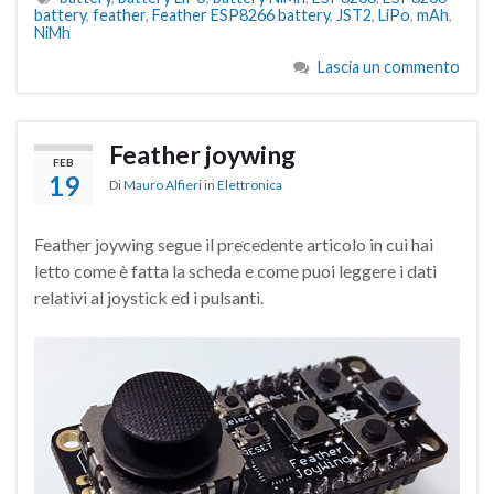
battery
,
feather
,
Feather ESP8266 battery
,
JST2
,
LiPo
,
mAh
,
NiMh
Lascia un commento
Feather joywing
FEB
19
Di
Mauro Alfieri
in
Elettronica
Feather joywing segue il precedente articolo in cui hai
letto come è fatta la scheda e come puoi leggere i dati
relativi al joystick ed i pulsanti.