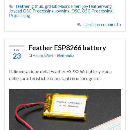
feather
,
github
,
gitHub Mauroalfieri
,
joy featherwing
,
Joypad OSC Processing
,
joywing
,
OSC
,
OSC Processing
,
Processing
Lascia un commento
Feather ESP8266 battery
FEB
23
Di
Mauro Alfieri
in
Elettronica
L’alimentazione della Feather ESP8266 battery è una
delle caratteristiche importanti in un progetto.