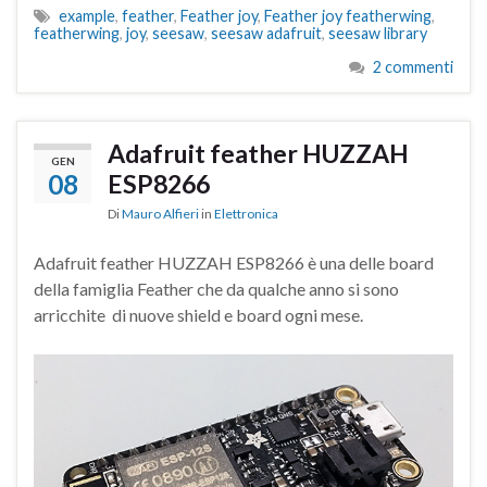
example
,
feather
,
Feather joy
,
Feather joy featherwing
,
featherwing
,
joy
,
seesaw
,
seesaw adafruit
,
seesaw library
2 commenti
Adafruit feather HUZZAH
GEN
08
ESP8266
Di
Mauro Alfieri
in
Elettronica
Adafruit feather HUZZAH ESP8266 è una delle board
della famiglia Feather che da qualche anno si sono
arricchite di nuove shield e board ogni mese.