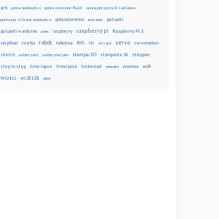
pcb
penna automatica
penna iniezione fluidi
penna per pasta di saldatura
potenziometro
pulsanti
penna per silicone automatica
pulsante
raspberry pi
pulsanti e arduino
raspberry
Raspberry Pi 3
pwm
robot
servo
RPi
raspbian
robotica
rtc
servomotori
ricetta
sd card
stampa 3D
stepper
sketch
stampante 3d
solder past
solder past pen
wemos
wifi
step to step
tinkercad
time-lapse
timelapse
wemake
ws2812B
WS2812
xbee