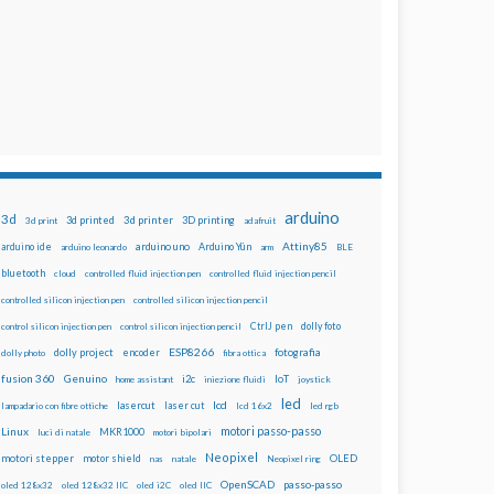
arduino
3d
3d printed
3d printer
3D printing
3d print
adafruit
Attiny85
arduino uno
Arduino Yún
arduino ide
arduino leonardo
arm
BLE
bluetooth
cloud
controlled fluid injection pen
controlled fluid injection pencil
controlled silicon injection pen
controlled silicon injection pencil
dolly foto
control silicon injection pen
control silicon injection pencil
CtrlJ pen
ESP8266
dolly project
encoder
fotografia
dolly photo
fibra ottica
fusion 360
Genuino
i2c
IoT
home assistant
iniezione fluidi
joystick
led
lcd
lasercut
laser cut
lampadario con fibre ottiche
lcd 16x2
led rgb
motori passo-passo
Linux
MKR1000
luci di natale
motori bipolari
Neopixel
motori stepper
motor shield
OLED
nas
natale
Neopixel ring
OpenSCAD
passo-passo
oled 128x32
oled 128x32 IIC
oled i2C
oled IIC