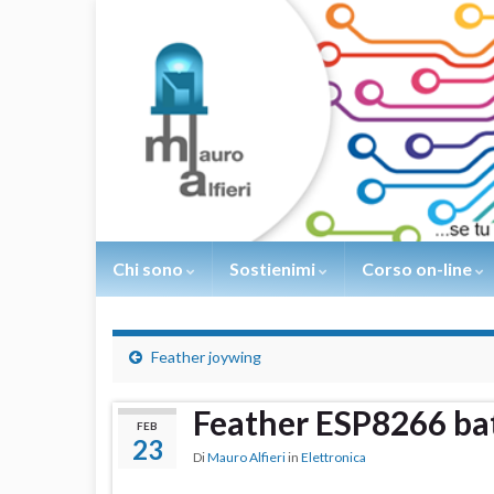
Chi sono
Sostienimi
Corso on-line
Feather joywing
Feather ESP8266 ba
FEB
23
Di
Mauro Alfieri
in
Elettronica