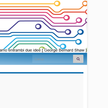
Search for:
займы на
карту срочно