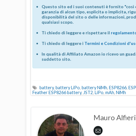
Questo sito ed i suoi contenuti è fornito "così 
garanzia di alcun tipo, esplicita o implicita, ri
disponibilità del sito o delle informazioni, prod
qualsiasi scopo.
Ti chiedo di leggere e rispettare il
regolamento
Ti chiedo di leggere i
Termini e Condizioni d'u
In qualità di Affiliato Amazon io ricevo un guad
suddetto sito.
battery
,
battery LiPo
,
battery NiMh
,
ESP8266
,
ESP
Feather ESP8266 battery
,
JST2
,
LiPo
,
mAh
,
NiMh
Mauro Alfieri