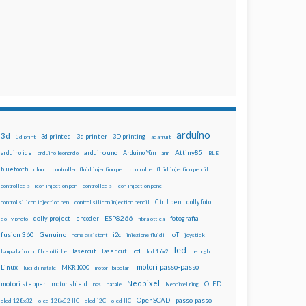
arduino
3d
3d printed
3d printer
3D printing
3d print
adafruit
Attiny85
arduino uno
Arduino Yún
arduino ide
arduino leonardo
arm
BLE
bluetooth
cloud
controlled fluid injection pen
controlled fluid injection pencil
controlled silicon injection pen
controlled silicon injection pencil
dolly foto
control silicon injection pen
control silicon injection pencil
CtrlJ pen
ESP8266
dolly project
encoder
fotografia
dolly photo
fibra ottica
fusion 360
Genuino
i2c
IoT
home assistant
iniezione fluidi
joystick
led
lcd
lasercut
laser cut
lampadario con fibre ottiche
lcd 16x2
led rgb
motori passo-passo
Linux
MKR1000
luci di natale
motori bipolari
Neopixel
motori stepper
motor shield
OLED
nas
natale
Neopixel ring
OpenSCAD
passo-passo
oled 128x32
oled 128x32 IIC
oled i2C
oled IIC