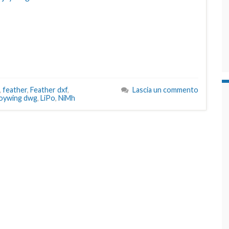
,
feather
,
Feather dxf
,
Lascia un commento
joywing dwg
,
LiPo
,
NiMh