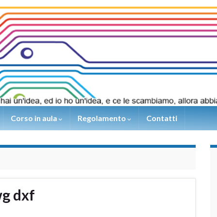
Corso in aula
Regolamento
Contatti
g dxf