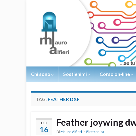
Chi sono
Sostienimi
Corso on-line
TAG:
FEATHER DXF
Feather joywing dw
FEB
16
Di
Mauro Alfieri
in
Elettronica