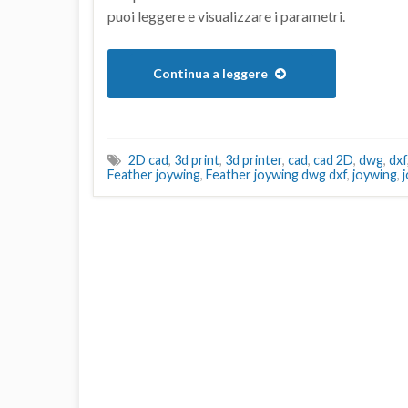
puoi leggere e visualizzare i parametri.
Continua a leggere
2D cad
,
3d print
,
3d printer
,
cad
,
cad 2D
,
dwg
,
dxf
Feather joywing
,
Feather joywing dwg dxf
,
joywing
,