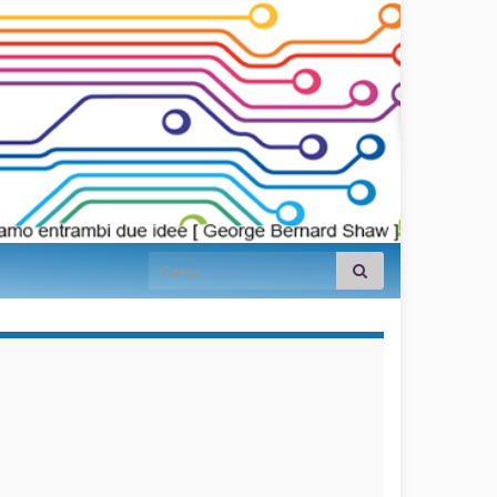
Search for:
займы на
карту срочно