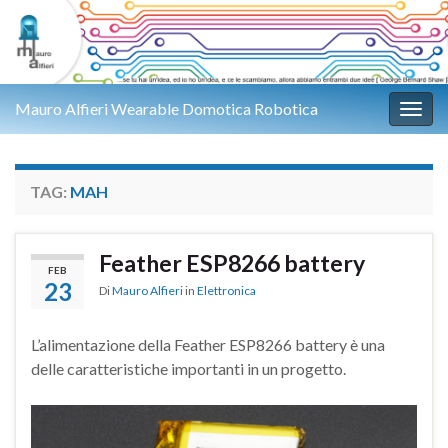
Mauro Alfieri Wearable Domotica Robotica
Attiv
TAG:
MAH
Feather ESP8266 battery
FEB
23
Di
Mauro Alfieri
in
Elettronica
L’alimentazione della Feather ESP8266 battery è una
delle caratteristiche importanti in un progetto.