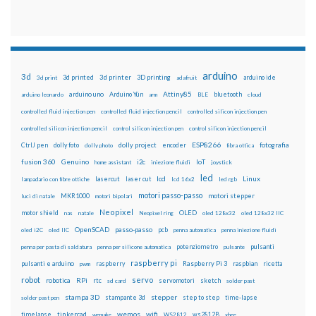
arduino
3d
3d printed
3d printer
3D printing
3d print
adafruit
arduino ide
Attiny85
arduino uno
Arduino Yún
bluetooth
arduino leonardo
arm
BLE
cloud
controlled fluid injection pen
controlled fluid injection pencil
controlled silicon injection pen
controlled silicon injection pencil
control silicon injection pen
control silicon injection pencil
ESP8266
dolly foto
dolly project
encoder
fotografia
CtrlJ pen
dolly photo
fibra ottica
fusion 360
Genuino
i2c
IoT
home assistant
iniezione fluidi
joystick
led
lcd
Linux
lasercut
laser cut
lampadario con fibre ottiche
lcd 16x2
led rgb
motori passo-passo
MKR1000
motori stepper
luci di natale
motori bipolari
Neopixel
motor shield
OLED
nas
natale
Neopixel ring
oled 128x32
oled 128x32 IIC
OpenSCAD
passo-passo
pcb
oled i2C
oled IIC
penna automatica
penna iniezione fluidi
potenziometro
pulsanti
penna per pasta di saldatura
penna per silicone automatica
pulsante
raspberry pi
pulsanti e arduino
raspberry
Raspberry Pi 3
raspbian
pwm
ricetta
robot
servo
RPi
robotica
rtc
servomotori
sketch
sd card
solder past
stampa 3D
stepper
stampante 3d
step to step
solder past pen
time-lapse
wemos
wifi
tinkercad
ws2812B
timelapse
wemake
WS2812
xbee