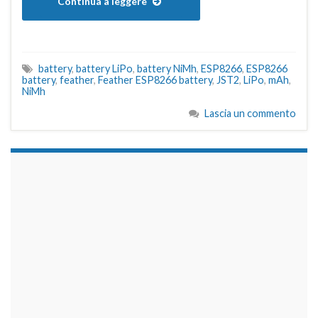
Continua a leggere
battery
,
battery LiPo
,
battery NiMh
,
ESP8266
,
ESP8266
battery
,
feather
,
Feather ESP8266 battery
,
JST2
,
LiPo
,
mAh
,
NiMh
Lascia un commento
займы на карту срочно