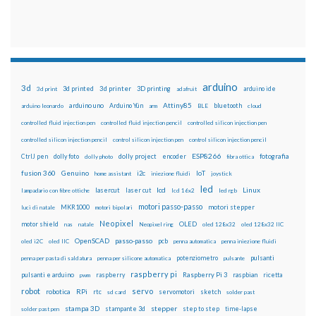
arduino
3d
3d printed
3d printer
3D printing
3d print
adafruit
arduino ide
Attiny85
arduino uno
Arduino Yún
bluetooth
arduino leonardo
arm
BLE
cloud
controlled fluid injection pen
controlled fluid injection pencil
controlled silicon injection pen
controlled silicon injection pencil
control silicon injection pen
control silicon injection pencil
ESP8266
dolly foto
dolly project
encoder
fotografia
CtrlJ pen
dolly photo
fibra ottica
fusion 360
Genuino
i2c
IoT
home assistant
iniezione fluidi
joystick
led
lcd
Linux
lasercut
laser cut
lampadario con fibre ottiche
lcd 16x2
led rgb
motori passo-passo
MKR1000
motori stepper
luci di natale
motori bipolari
Neopixel
motor shield
OLED
nas
natale
Neopixel ring
oled 128x32
oled 128x32 IIC
OpenSCAD
passo-passo
pcb
oled i2C
oled IIC
penna automatica
penna iniezione fluidi
potenziometro
pulsanti
penna per pasta di saldatura
penna per silicone automatica
pulsante
raspberry pi
pulsanti e arduino
raspberry
Raspberry Pi 3
raspbian
pwm
ricetta
robot
servo
RPi
robotica
rtc
servomotori
sketch
sd card
solder past
stampa 3D
stepper
stampante 3d
step to step
solder past pen
time-lapse