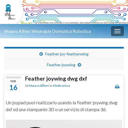
Mauro Alfieri Wearable Domotica Robotica
Attiv
Feather joy-featherwing
Feather joywing
Feather joywing dwg dxf
FEB
16
Di
Mauro Alfieri
in
Elettronica
Un joypad puoi realizzarlo usando la Feather joywing dwg
dxf ed una stampante 3D o un servizio di stampa 3d.