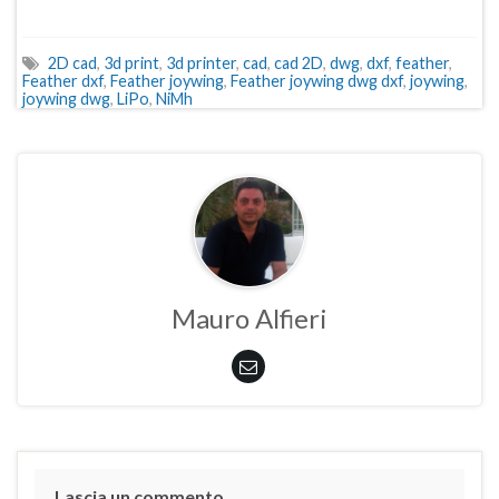
2D cad
,
3d print
,
3d printer
,
cad
,
cad 2D
,
dwg
,
dxf
,
feather
,
Feather dxf
,
Feather joywing
,
Feather joywing dwg dxf
,
joywing
,
joywing dwg
,
LiPo
,
NiMh
Mauro Alfieri
Lascia un commento