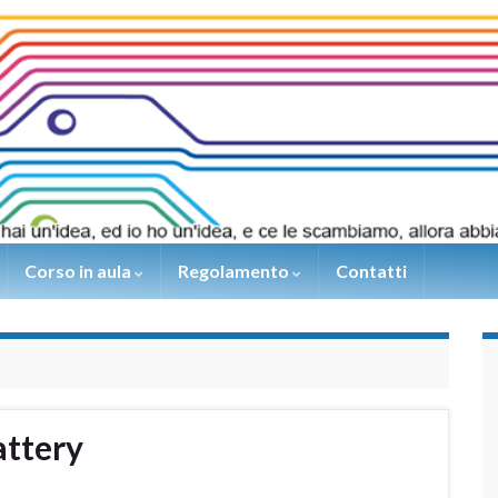
Corso in aula
Regolamento
Contatti
attery