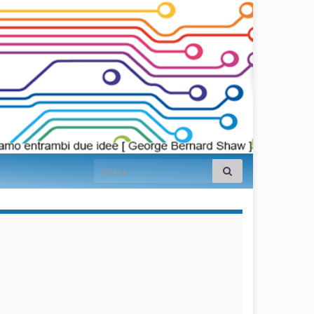
Search for:
займы на
карту срочно