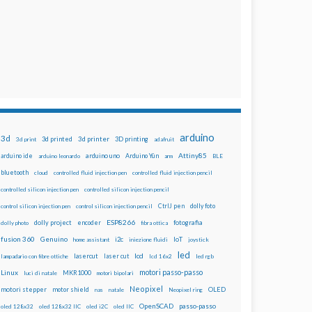
arduino
3d
3d printed
3d printer
3D printing
3d print
adafruit
Attiny85
arduino uno
Arduino Yún
arduino ide
arduino leonardo
arm
BLE
bluetooth
cloud
controlled fluid injection pen
controlled fluid injection pencil
controlled silicon injection pen
controlled silicon injection pencil
dolly foto
control silicon injection pen
control silicon injection pencil
CtrlJ pen
ESP8266
dolly project
encoder
fotografia
dolly photo
fibra ottica
fusion 360
Genuino
i2c
IoT
home assistant
iniezione fluidi
joystick
led
lcd
lasercut
laser cut
lampadario con fibre ottiche
lcd 16x2
led rgb
motori passo-passo
Linux
MKR1000
luci di natale
motori bipolari
Neopixel
motori stepper
motor shield
OLED
nas
natale
Neopixel ring
OpenSCAD
passo-passo
oled 128x32
oled 128x32 IIC
oled i2C
oled IIC