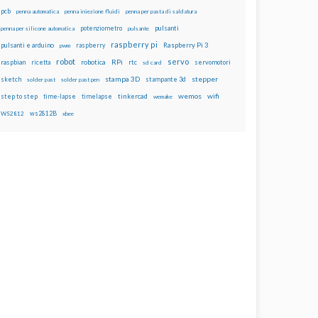
pcb
penna automatica
penna iniezione fluidi
penna per pasta di saldatura
potenziometro
pulsanti
penna per silicone automatica
pulsante
raspberry pi
pulsanti e arduino
raspberry
Raspberry Pi 3
pwm
robot
servo
RPi
raspbian
robotica
rtc
servomotori
ricetta
sd card
stampa 3D
stepper
sketch
stampante 3d
solder past
solder past pen
wemos
wifi
step to step
tinkercad
time-lapse
timelapse
wemake
ws2812B
WS2812
xbee