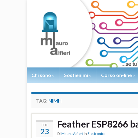
Chi sono
Sostienimi
Corso on-line
TAG:
NIMH
Feather ESP8266 b
FEB
23
Di
Mauro Alfieri
in
Elettronica