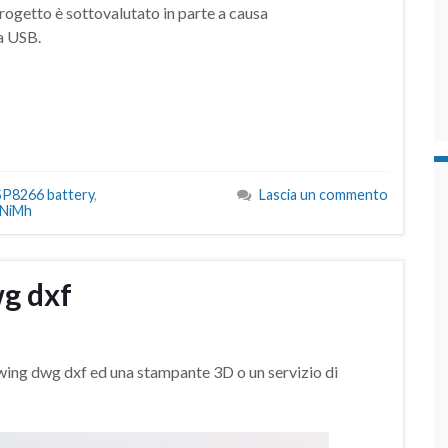
progetto è sottovalutato in parte a causa
ta USB.
SP8266 battery
,
Lascia un commento
NiMh
g dxf
ywing dwg dxf ed una stampante 3D o un servizio di