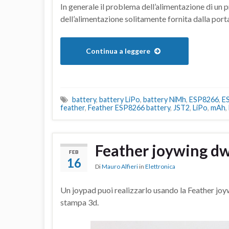
In generale il problema dell’alimentazione di un 
dell’alimentazione solitamente fornita dalla por
Continua a leggere
battery
,
battery LiPo
,
battery NiMh
,
ESP8266
,
E
feather
,
Feather ESP8266 battery
,
JST2
,
LiPo
,
mAh
,
Feather joywing dw
FEB
16
Di
Mauro Alfieri
in
Elettronica
Un joypad puoi realizzarlo usando la Feather jo
stampa 3d.