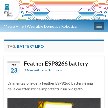
Mauro Alfieri Wearable Domotica Robotica
Attiv
TAG:
BATTERY LIPO
Feather ESP8266 battery
FEB
23
Di
Mauro Alfieri
in
Elettronica
L’alimentazione della Feather ESP8266 battery è una
delle caratteristiche importanti in un progetto.