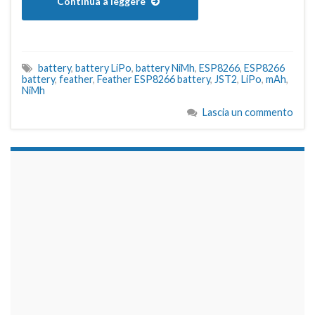
Continua a leggere
battery
,
battery LiPo
,
battery NiMh
,
ESP8266
,
ESP8266
battery
,
feather
,
Feather ESP8266 battery
,
JST2
,
LiPo
,
mAh
,
NiMh
Lascia un commento
займы на карту срочно