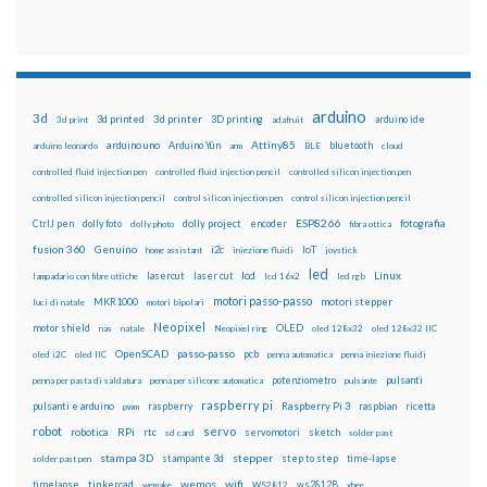
arduino
3d
3d printed
3d printer
3D printing
3d print
adafruit
arduino ide
Attiny85
arduino uno
Arduino Yún
bluetooth
arduino leonardo
arm
BLE
cloud
controlled fluid injection pen
controlled fluid injection pencil
controlled silicon injection pen
controlled silicon injection pencil
control silicon injection pen
control silicon injection pencil
ESP8266
dolly foto
dolly project
encoder
fotografia
CtrlJ pen
dolly photo
fibra ottica
fusion 360
Genuino
i2c
IoT
home assistant
iniezione fluidi
joystick
led
lcd
Linux
lasercut
laser cut
lampadario con fibre ottiche
lcd 16x2
led rgb
motori passo-passo
MKR1000
motori stepper
luci di natale
motori bipolari
Neopixel
motor shield
OLED
nas
natale
Neopixel ring
oled 128x32
oled 128x32 IIC
OpenSCAD
passo-passo
pcb
oled i2C
oled IIC
penna automatica
penna iniezione fluidi
potenziometro
pulsanti
penna per pasta di saldatura
penna per silicone automatica
pulsante
raspberry pi
pulsanti e arduino
raspberry
Raspberry Pi 3
raspbian
pwm
ricetta
robot
servo
RPi
robotica
rtc
servomotori
sketch
sd card
solder past
stampa 3D
stepper
stampante 3d
step to step
solder past pen
time-lapse
wemos
wifi
tinkercad
ws2812B
timelapse
wemake
WS2812
xbee