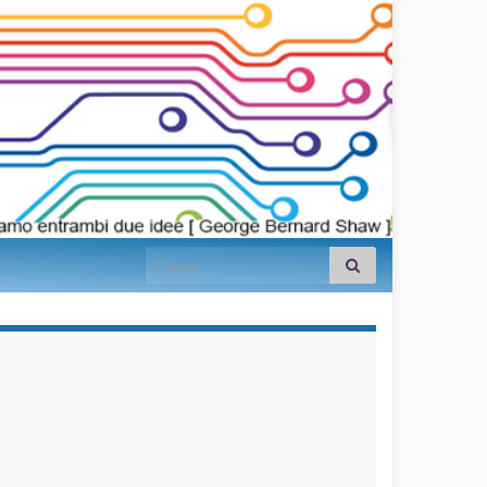
Search for:
займы на
карту срочно