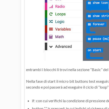
entrambi i blocchi li trovi nella sezione “Basic” del
Nella fase di start il micro bit buttons test eseguir
secondo e poi passerà ad eseguire il ciclo di “loop
if: con cui verifichi la condizione di pressione d
button “” is pressed: in cui indichi al sistema d