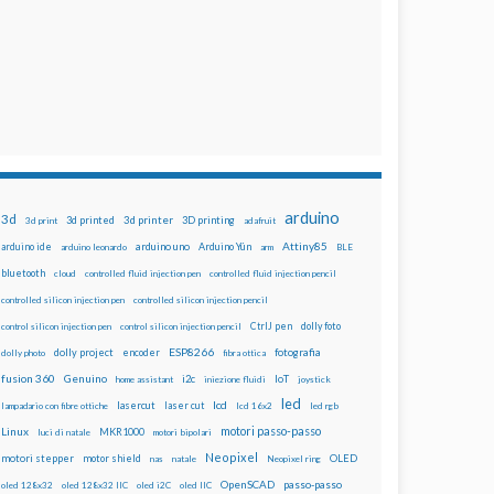
arduino
3d
3d printed
3d printer
3D printing
3d print
adafruit
Attiny85
arduino uno
Arduino Yún
arduino ide
arduino leonardo
arm
BLE
bluetooth
cloud
controlled fluid injection pen
controlled fluid injection pencil
controlled silicon injection pen
controlled silicon injection pencil
dolly foto
control silicon injection pen
control silicon injection pencil
CtrlJ pen
ESP8266
dolly project
encoder
fotografia
dolly photo
fibra ottica
fusion 360
Genuino
i2c
IoT
home assistant
iniezione fluidi
joystick
led
lcd
lasercut
laser cut
lampadario con fibre ottiche
lcd 16x2
led rgb
motori passo-passo
Linux
MKR1000
luci di natale
motori bipolari
Neopixel
motori stepper
motor shield
OLED
nas
natale
Neopixel ring
OpenSCAD
passo-passo
oled 128x32
oled 128x32 IIC
oled i2C
oled IIC