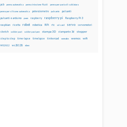
pcb
penna automatica
penna iniezione fluidi
penna per pasta di saldatura
potenziometro
pulsanti
penna per silicone automatica
pulsante
raspberry pi
pulsanti e arduino
raspberry
Raspberry Pi 3
pwm
robot
servo
RPi
raspbian
robotica
rtc
servomotori
ricetta
sd card
stampa 3D
stepper
sketch
stampante 3d
solder past
solder past pen
wemos
wifi
step to step
tinkercad
time-lapse
timelapse
wemake
ws2812B
WS2812
xbee