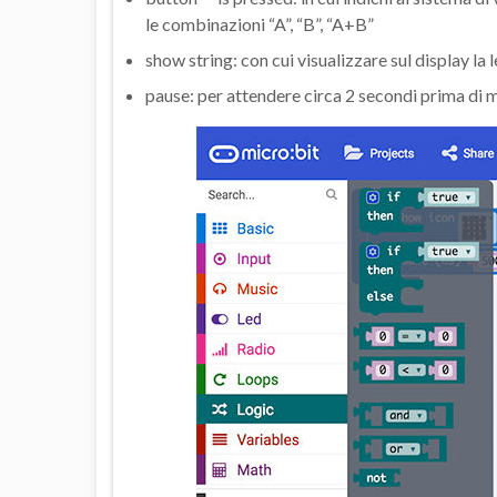
le combinazioni “A”, “B”, “A+B”
show string: con cui visualizzare sul display la
pause: per attendere circa 2 secondi prima di m