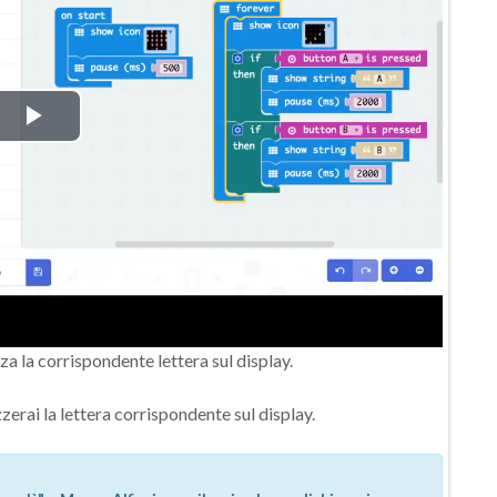
P
l
a
y
V
zza la corrispondente lettera sul display.
i
erai la lettera corrispondente sul display.
d
e