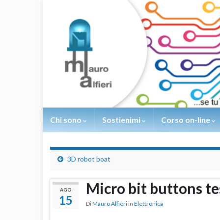
Chi sono
Sostienimi
Corso on-line
3D robot boat
Micro bit buttons te
AGO
15
Di
Mauro Alfieri
in
Elettronica