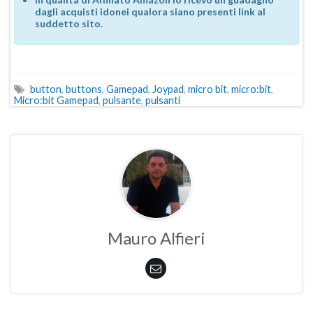
dagli acquisti idonei qualora siano presenti link al
suddetto sito.
button
,
buttons
,
Gamepad
,
Joypad
,
micro bit
,
micro:bit
,
Micro:bit Gamepad
,
pulsante
,
pulsanti
Mauro Alfieri