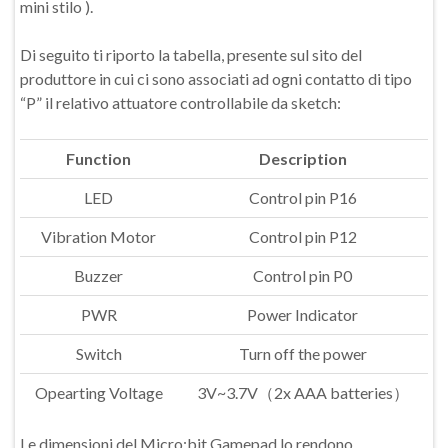
mini stilo ).
Di seguito ti riporto la tabella, presente sul sito del
produttore in cui ci sono associati ad ogni contatto di tipo
“P” il relativo attuatore controllabile da sketch:
Function
Description
LED
Control pin P16
Vibration Motor
Control pin P12
Buzzer
Control pin P0
PWR
Power Indicator
Switch
Turn off the power
Opearting Voltage
3V~3.7V（2x AAA batteries）
Le dimensioni del Micro:bit Gamepad lo rendono