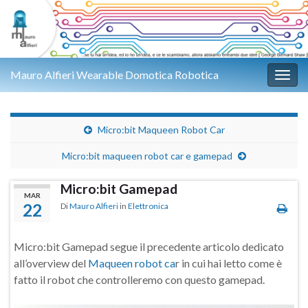
Mauro Alfieri Wearable Domotica Robotica
Attiv
Micro:bit Maqueen Robot Car
Micro:bit maqueen robot car e gamepad
Micro:bit Gamepad
MAR
22
Di
Mauro Alfieri
in
Elettronica
Micro:bit Gamepad segue il precedente articolo dedicato
all’overview del
Maqueen robot ca
r in cui hai letto come è
fatto il robot che controlleremo con questo gamepad.