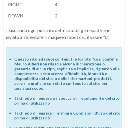
RIGHT
4
DOWN
2
rilasciando ogni pulsante del micro:bit gamepad viene
inviato al ricevitore, il maqueen robot car, il valore “0”.
Questo sito ed i suoi contenuti è fornito "così com'è" e
Mauro Alfieri non rilascia alcuna dichiarazione o
garanzia di alcun tipo, esplicita o implicita, riguardo alla
completezza, accuratezza, affidabilità, idoneità o
disponibilità del sito o delle informazioni, prodotti,
servizi o grafiche correlate contenute sul sito per
qualsiasi scopo.
Ti chiedo di leggere e rispettare il
regolamento del sito
prima di utilizzarlo
Ti chiedo di leggere i
Termini e Condizioni d'uso
del sito
prima di utilizzarlo
In qualità di Affiliato Amazon io ricevo un guadagno