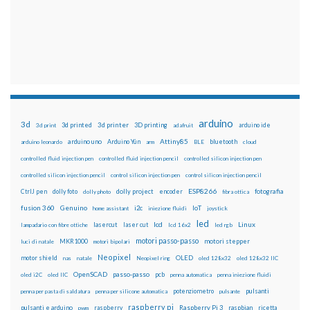
arduino
3d
3d printed
3d printer
3D printing
3d print
adafruit
arduino ide
Attiny85
arduino uno
Arduino Yún
bluetooth
arduino leonardo
arm
BLE
cloud
controlled fluid injection pen
controlled fluid injection pencil
controlled silicon injection pen
controlled silicon injection pencil
control silicon injection pen
control silicon injection pencil
ESP8266
dolly foto
dolly project
encoder
fotografia
CtrlJ pen
dolly photo
fibra ottica
fusion 360
Genuino
i2c
IoT
home assistant
iniezione fluidi
joystick
led
lcd
Linux
lasercut
laser cut
lampadario con fibre ottiche
lcd 16x2
led rgb
motori passo-passo
MKR1000
motori stepper
luci di natale
motori bipolari
Neopixel
motor shield
OLED
nas
natale
Neopixel ring
oled 128x32
oled 128x32 IIC
OpenSCAD
passo-passo
pcb
oled i2C
oled IIC
penna automatica
penna iniezione fluidi
potenziometro
pulsanti
penna per pasta di saldatura
penna per silicone automatica
pulsante
raspberry pi
pulsanti e arduino
raspberry
Raspberry Pi 3
raspbian
pwm
ricetta