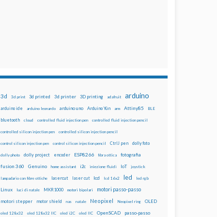
arduino
3d
3d printed
3d printer
3D printing
3d print
adafruit
Attiny85
arduino uno
Arduino Yún
arduino ide
arduino leonardo
arm
BLE
bluetooth
cloud
controlled fluid injection pen
controlled fluid injection pencil
controlled silicon injection pen
controlled silicon injection pencil
dolly foto
control silicon injection pen
control silicon injection pencil
CtrlJ pen
ESP8266
dolly project
encoder
fotografia
dolly photo
fibra ottica
fusion 360
Genuino
i2c
IoT
home assistant
iniezione fluidi
joystick
led
lcd
lasercut
laser cut
lampadario con fibre ottiche
lcd 16x2
led rgb
motori passo-passo
Linux
MKR1000
luci di natale
motori bipolari
Neopixel
motori stepper
motor shield
OLED
nas
natale
Neopixel ring
OpenSCAD
passo-passo
oled 128x32
oled 128x32 IIC
oled i2C
oled IIC