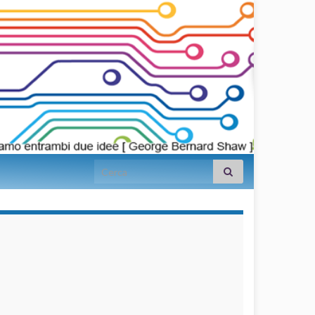
Search for:
займы на
карту срочно