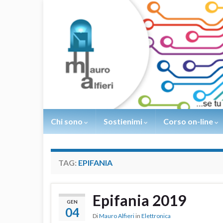
Chi sono
Sostienimi
Corso on-line
TAG:
EPIFANIA
Epifania 2019
GEN
04
Di
Mauro Alfieri
in
Elettronica