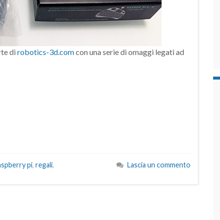
rte di
robotics-3d.com
con una serie di omaggi legati ad
aspberry pi
,
regali
,
Lascia un commento