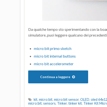
Da qualche tempo sto sperimentando con la board
simulatore, puoi leggere qualcuno dei precedenti 
micro:bit primo sketch
micro bit internal buttons
micro bit accelerometer
Continua a leggere
kit
,
micro:bit
,
micro:bit sensor
,
OLED
,
oled 64x1
micro:bit
,
sensors
,
Tinker
,
tinker kit
,
Tinker Kit Micr