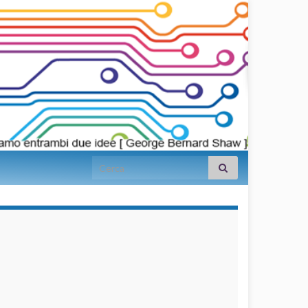
Search for:
займы на
карту срочно