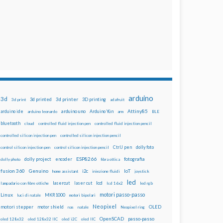
arduino
3d
3d printed
3d printer
3D printing
3d print
adafruit
Attiny85
arduino uno
Arduino Yún
arduino ide
arduino leonardo
arm
BLE
bluetooth
cloud
controlled fluid injection pen
controlled fluid injection pencil
controlled silicon injection pen
controlled silicon injection pencil
dolly foto
control silicon injection pen
control silicon injection pencil
CtrlJ pen
ESP8266
dolly project
encoder
fotografia
dolly photo
fibra ottica
fusion 360
Genuino
i2c
IoT
home assistant
iniezione fluidi
joystick
led
lcd
lasercut
laser cut
lampadario con fibre ottiche
lcd 16x2
led rgb
motori passo-passo
Linux
MKR1000
luci di natale
motori bipolari
Neopixel
motori stepper
motor shield
OLED
nas
natale
Neopixel ring
OpenSCAD
passo-passo
oled 128x32
oled 128x32 IIC
oled i2C
oled IIC