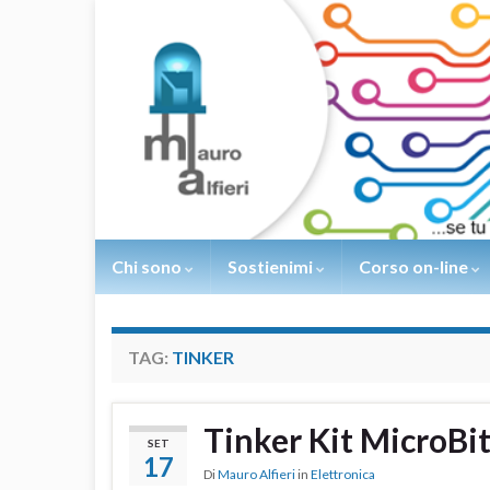
Chi sono
Sostienimi
Corso on-line
TAG:
TINKER
Tinker Kit MicroBi
SET
17
Di
Mauro Alfieri
in
Elettronica