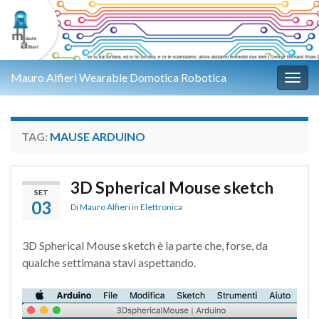
Mauro Alfieri Wearable Domotica Robotica
Attiv
TAG:
MAUSE ARDUINO
3D Spherical Mouse sketch
SET
03
Di
Mauro Alfieri
in
Elettronica
3D Spherical Mouse sketch è la parte che, forse, da
qualche settimana stavi aspettando.