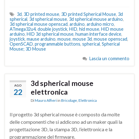
3d
,
3D printed mouse
,
3D printed Spherical Mouse
,
3d
spherical
,
3d spherical mouse
,
3d spherical mouse arduino
,
3d spherical mouse openscad
,
arduino
,
arduino micro
,
ATmega32u4
,
double joystick
,
HID
,
hid mouse
,
HID mouse
arduino
,
HID 3d spherical mouse
,
human interface device
,
joystick
,
mause arduino
,
mouse
,
mouse 3d
,
mouse openscad
,
OpenSCAD
,
programmable buttons
,
spherical
,
Spherical
Mouse; 3D Mouse
Lascia un commento
3d spherical mouse
AGO
22
elettronica
Di
Mauro Alfieri
in
Bricolage
,
Elettronica
Il progetto 3d spherical mouse è composto da molte
delle componenti che si addicono ad un maker quali la
progettazione 3D, la stampa 3D, l’elettronica e la
programmazione del firmware.