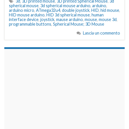
3d
,
3D printed mouse
,
3D printed Spherical Mouse
,
3d
spherical mouse
,
3d spherical mouse arduino
,
arduino
,
arduino micro
,
ATmega32u4
,
double joystick
,
HID
,
hid mouse
,
HID mouse arduino
,
HID 3d spherical mouse
,
human
interface device
,
joystick
,
mause arduino
,
mouse
,
mouse 3d
,
programmable buttons
,
Spherical Mouse; 3D Mouse
Lascia un commento
займы на карту срочно