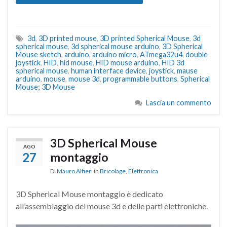
3d
,
3D printed mouse
,
3D printed Spherical Mouse
,
3d
spherical mouse
,
3d spherical mouse arduino
,
3D Spherical
Mouse sketch
,
arduino
,
arduino micro
,
ATmega32u4
,
double
joystick
,
HID
,
hid mouse
,
HID mouse arduino
,
HID 3d
spherical mouse
,
human interface device
,
joystick
,
mause
arduino
,
mouse
,
mouse 3d
,
programmable buttons
,
Spherical
Mouse; 3D Mouse
Lascia un commento
3D Spherical Mouse
AGO
27
montaggio
Di
Mauro Alfieri
in
Bricolage
,
Elettronica
3D Spherical Mouse montaggio è dedicato
all’assemblaggio del mouse 3d e delle parti elettroniche.