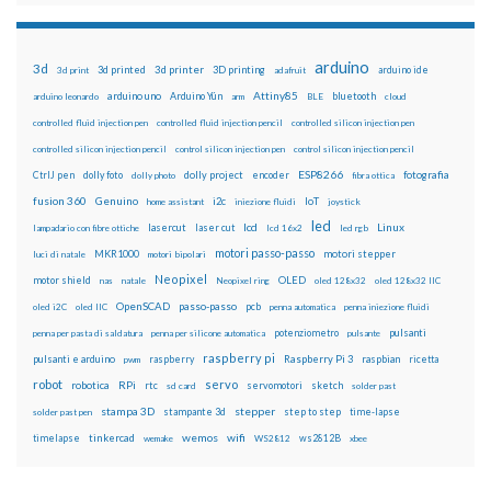
arduino
3d
3d printed
3d printer
3D printing
3d print
adafruit
arduino ide
Attiny85
arduino uno
Arduino Yún
bluetooth
arduino leonardo
arm
BLE
cloud
controlled fluid injection pen
controlled fluid injection pencil
controlled silicon injection pen
controlled silicon injection pencil
control silicon injection pen
control silicon injection pencil
ESP8266
dolly foto
dolly project
encoder
fotografia
CtrlJ pen
dolly photo
fibra ottica
fusion 360
Genuino
i2c
IoT
home assistant
iniezione fluidi
joystick
led
lcd
Linux
lasercut
laser cut
lampadario con fibre ottiche
lcd 16x2
led rgb
motori passo-passo
MKR1000
motori stepper
luci di natale
motori bipolari
Neopixel
motor shield
OLED
nas
natale
Neopixel ring
oled 128x32
oled 128x32 IIC
OpenSCAD
passo-passo
pcb
oled i2C
oled IIC
penna automatica
penna iniezione fluidi
potenziometro
pulsanti
penna per pasta di saldatura
penna per silicone automatica
pulsante
raspberry pi
pulsanti e arduino
raspberry
Raspberry Pi 3
raspbian
pwm
ricetta
robot
servo
RPi
robotica
rtc
servomotori
sketch
sd card
solder past
stampa 3D
stepper
stampante 3d
step to step
solder past pen
time-lapse
wemos
wifi
tinkercad
ws2812B
timelapse
wemake
WS2812
xbee