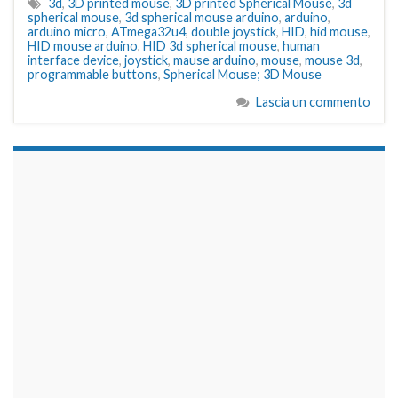
3d
,
3D printed mouse
,
3D printed Spherical Mouse
,
3d
spherical mouse
,
3d spherical mouse arduino
,
arduino
,
arduino micro
,
ATmega32u4
,
double joystick
,
HID
,
hid mouse
,
HID mouse arduino
,
HID 3d spherical mouse
,
human
interface device
,
joystick
,
mause arduino
,
mouse
,
mouse 3d
,
programmable buttons
,
Spherical Mouse; 3D Mouse
Lascia un commento
займы на карту срочно