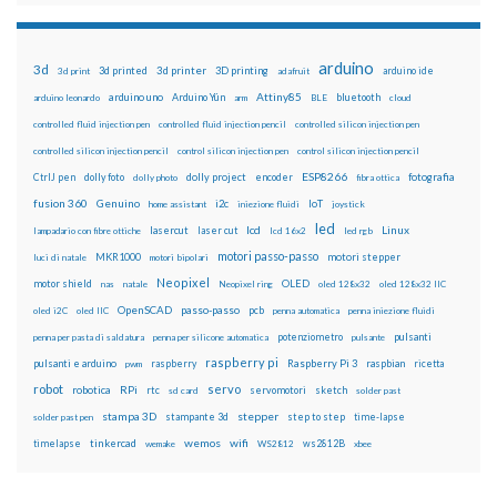
arduino
3d
3d printed
3d printer
3D printing
3d print
adafruit
arduino ide
Attiny85
arduino uno
Arduino Yún
bluetooth
arduino leonardo
arm
BLE
cloud
controlled fluid injection pen
controlled fluid injection pencil
controlled silicon injection pen
controlled silicon injection pencil
control silicon injection pen
control silicon injection pencil
ESP8266
dolly foto
dolly project
encoder
fotografia
CtrlJ pen
dolly photo
fibra ottica
fusion 360
Genuino
i2c
IoT
home assistant
iniezione fluidi
joystick
led
lcd
Linux
lasercut
laser cut
lampadario con fibre ottiche
lcd 16x2
led rgb
motori passo-passo
MKR1000
motori stepper
luci di natale
motori bipolari
Neopixel
motor shield
OLED
nas
natale
Neopixel ring
oled 128x32
oled 128x32 IIC
OpenSCAD
passo-passo
pcb
oled i2C
oled IIC
penna automatica
penna iniezione fluidi
potenziometro
pulsanti
penna per pasta di saldatura
penna per silicone automatica
pulsante
raspberry pi
pulsanti e arduino
raspberry
Raspberry Pi 3
raspbian
pwm
ricetta
robot
servo
RPi
robotica
rtc
servomotori
sketch
sd card
solder past
stampa 3D
stepper
stampante 3d
step to step
solder past pen
time-lapse
wemos
wifi
tinkercad
ws2812B
timelapse
wemake
WS2812
xbee