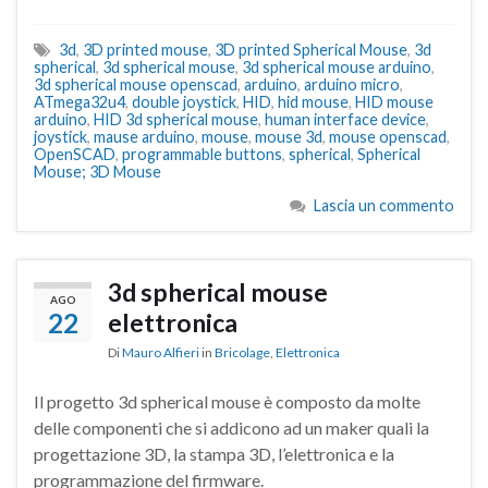
3d
,
3D printed mouse
,
3D printed Spherical Mouse
,
3d
spherical
,
3d spherical mouse
,
3d spherical mouse arduino
,
3d spherical mouse openscad
,
arduino
,
arduino micro
,
ATmega32u4
,
double joystick
,
HID
,
hid mouse
,
HID mouse
arduino
,
HID 3d spherical mouse
,
human interface device
,
joystick
,
mause arduino
,
mouse
,
mouse 3d
,
mouse openscad
,
OpenSCAD
,
programmable buttons
,
spherical
,
Spherical
Mouse; 3D Mouse
Lascia un commento
3d spherical mouse
AGO
22
elettronica
Di
Mauro Alfieri
in
Bricolage
,
Elettronica
Il progetto 3d spherical mouse è composto da molte
delle componenti che si addicono ad un maker quali la
progettazione 3D, la stampa 3D, l’elettronica e la
programmazione del firmware.