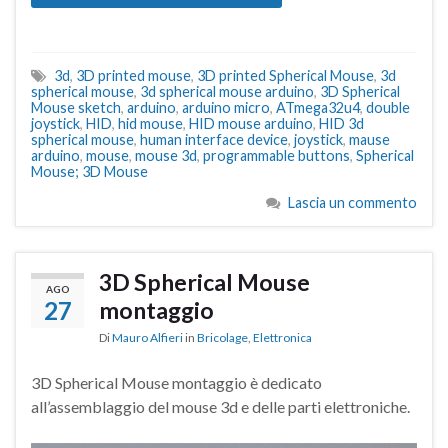
3d
,
3D printed mouse
,
3D printed Spherical Mouse
,
3d
spherical mouse
,
3d spherical mouse arduino
,
3D Spherical
Mouse sketch
,
arduino
,
arduino micro
,
ATmega32u4
,
double
joystick
,
HID
,
hid mouse
,
HID mouse arduino
,
HID 3d
spherical mouse
,
human interface device
,
joystick
,
mause
arduino
,
mouse
,
mouse 3d
,
programmable buttons
,
Spherical
Mouse; 3D Mouse
Lascia un commento
3D Spherical Mouse
AGO
27
montaggio
Di
Mauro Alfieri
in
Bricolage
,
Elettronica
3D Spherical Mouse montaggio è dedicato
all’assemblaggio del mouse 3d e delle parti elettroniche.