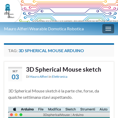
Mauro Alfieri Wearable Domotica Robotica
Attiv
TAG:
3D SPHERICAL MOUSE ARDUINO
3D Spherical Mouse sketch
SET
03
Di
Mauro Alfieri
in
Elettronica
3D Spherical Mouse sketch è la parte che, forse, da
qualche settimana stavi aspettando.