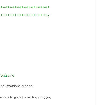
**********************
*********************/
romicro
sonalizzazione ci sono:
eri sia larga la base di appoggio;