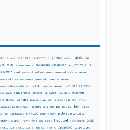
arduino
3d
3d printed
3d printer
3D printing
3d print
adafruit
Attiny85
arduino uno
Arduino Yún
arduino ide
arduino leonardo
arm
BLE
bluetooth
cloud
controlled fluid injection pen
controlled fluid injection pencil
controlled silicon injection pen
controlled silicon injection pencil
dolly foto
control silicon injection pen
control silicon injection pencil
CtrlJ pen
ESP8266
dolly project
encoder
fotografia
dolly photo
fibra ottica
fusion 360
Genuino
i2c
IoT
home assistant
iniezione fluidi
joystick
led
lcd
lasercut
laser cut
lampadario con fibre ottiche
lcd 16x2
led rgb
motori passo-passo
Linux
MKR1000
luci di natale
motori bipolari
Neopixel
motori stepper
motor shield
OLED
nas
natale
Neopixel ring
OpenSCAD
passo-passo
oled 128x32
oled 128x32 IIC
oled i2C
oled IIC