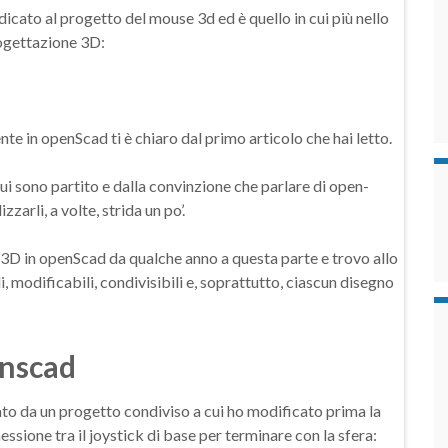
icato al progetto del mouse 3d ed è quello in cui più nello
rogettazione 3D:
e in openScad ti è chiaro dal primo articolo che hai letto.
ui sono partito e dalla convinzione che parlare di open-
zarli, a volte, strida un po’.
i 3D in openScad da qualche anno a questa parte e trovo allo
i, modificabili, condivisibili e, soprattutto, ciascun disegno
enscad
ato da un progetto condiviso a cui ho modificato prima la
ssione tra il joystick di base per terminare con la sfera: