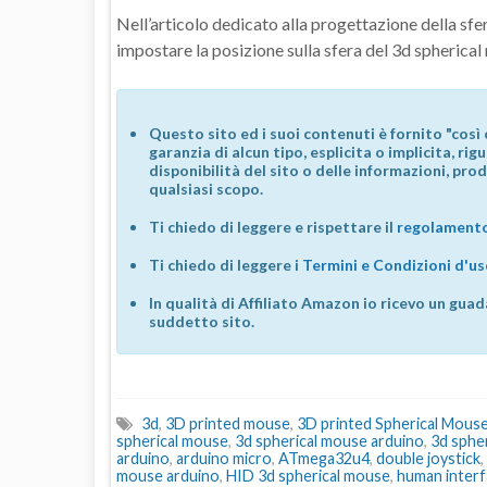
Nell’articolo dedicato alla progettazione della sfe
impostare la posizione sulla sfera del 3d spherica
Questo sito ed i suoi contenuti è fornito "così 
garanzia di alcun tipo, esplicita o implicita, ri
disponibilità del sito o delle informazioni, prod
qualsiasi scopo.
Ti chiedo di leggere e rispettare il
regolamento
Ti chiedo di leggere i
Termini e Condizioni d'u
In qualità di Affiliato Amazon io ricevo un guad
suddetto sito.
3d
,
3D printed mouse
,
3D printed Spherical Mous
spherical mouse
,
3d spherical mouse arduino
,
3d sphe
arduino
,
arduino micro
,
ATmega32u4
,
double joystick
,
mouse arduino
,
HID 3d spherical mouse
,
human interf