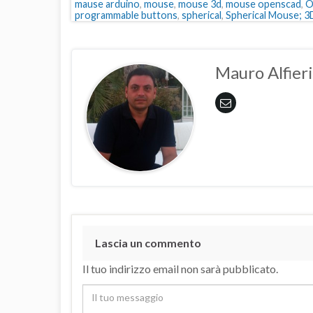
mause arduino
,
mouse
,
mouse 3d
,
mouse openscad
,
O
programmable buttons
,
spherical
,
Spherical Mouse; 
Mauro Alfieri
Lascia un commento
Il tuo indirizzo email non sarà pubblicato.