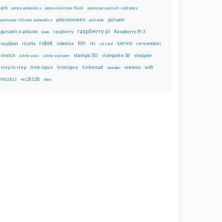
pcb
penna automatica
penna iniezione fluidi
penna per pasta di saldatura
potenziometro
pulsanti
penna per silicone automatica
pulsante
raspberry pi
pulsanti e arduino
raspberry
Raspberry Pi 3
pwm
robot
servo
RPi
raspbian
robotica
rtc
servomotori
ricetta
sd card
stampa 3D
stepper
sketch
stampante 3d
solder past
solder past pen
wemos
wifi
step to step
tinkercad
time-lapse
timelapse
wemake
ws2812B
WS2812
xbee