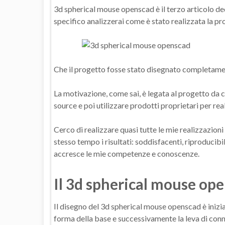
3d spherical mouse openscad è il terzo articolo ded
specifico analizzerai come è stato realizzata la p
Che il progetto fosse stato disegnato completament
La motivazione, come sai, è legata al progetto da c
source e poi utilizzare prodotti proprietari per realiz
Cerco di realizzare quasi tutte le mie realizzazion
stesso tempo i risultati: soddisfacenti, riproducibil
accresce le mie competenze e conoscenze.
Il 3d spherical mouse op
Il disegno del 3d spherical mouse openscad è inizi
forma della base e successivamente la leva di conne