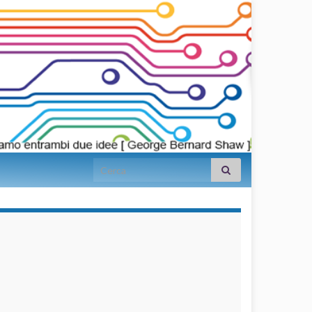
Search for:
займы на
карту срочно