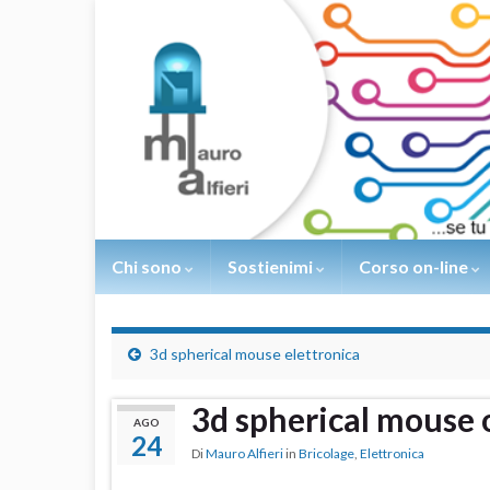
Chi sono
Sostienimi
Corso on-line
3d spherical mouse elettronica
3d spherical mouse
AGO
24
Di
Mauro Alfieri
in
Bricolage
,
Elettronica