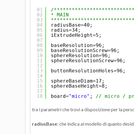
01
/**************************
02
* MAIN
03
***************************
04
radiusBase=40;
05
radius=34;
06
iExtrudeHeight=5;
07
08
baseResolution=96;
09
baseResolutionScrew=96;
10
sphereResolution=96;
11
sphereResolutionScrew=96;
12
13
buttonResolutionHoles=96;
14
15
sphereBaseDiam=17;
16
sphereBaseHeight=8;
17
18
board=
"micro"
; 
// micro / p
tra i parametri che trovi a disposizione per la per
radiusBase
: che indica al modello di quanto desid