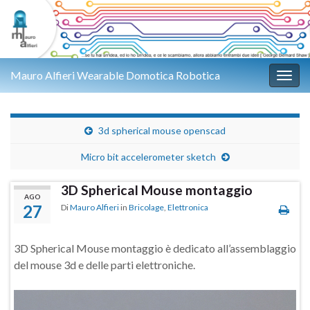
Mauro Alfieri Wearable Domotica Robotica
Attiv
3d spherical mouse openscad
Micro bit accelerometer sketch
3D Spherical Mouse montaggio
AGO
27
Di
Mauro Alfieri
in
Bricolage
,
Elettronica
3D Spherical Mouse montaggio è dedicato all’assemblaggio
del mouse 3d e delle parti elettroniche.