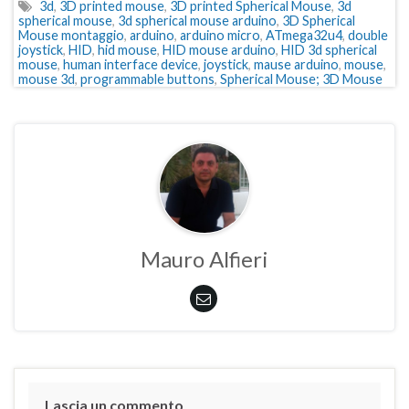
3d
,
3D printed mouse
,
3D printed Spherical Mouse
,
3d
spherical mouse
,
3d spherical mouse arduino
,
3D Spherical
Mouse montaggio
,
arduino
,
arduino micro
,
ATmega32u4
,
double
joystick
,
HID
,
hid mouse
,
HID mouse arduino
,
HID 3d spherical
mouse
,
human interface device
,
joystick
,
mause arduino
,
mouse
,
mouse 3d
,
programmable buttons
,
Spherical Mouse; 3D Mouse
Mauro Alfieri
Lascia un commento