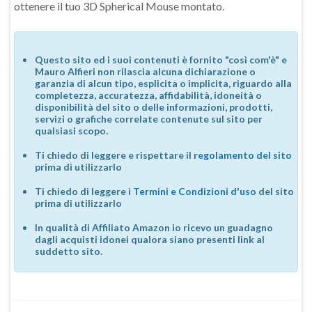
ottenere il tuo 3D Spherical Mouse montato.
Questo sito ed i suoi contenuti è fornito "così com'è" e
Mauro Alfieri non rilascia alcuna dichiarazione o
garanzia di alcun tipo, esplicita o implicita, riguardo alla
completezza, accuratezza, affidabilità, idoneità o
disponibilità del sito o delle informazioni, prodotti,
servizi o grafiche correlate contenute sul sito per
qualsiasi scopo.
Ti chiedo di leggere e rispettare il
regolamento del sito
prima di utilizzarlo
Ti chiedo di leggere i
Termini e Condizioni d'uso
del sito
prima di utilizzarlo
In qualità di Affiliato Amazon io ricevo un guadagno
dagli acquisti idonei qualora siano presenti link al
suddetto sito.