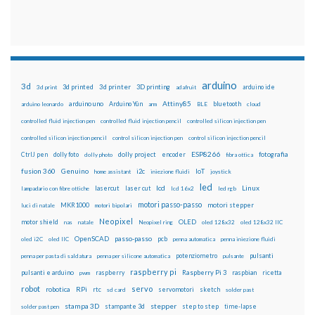
arduino
3d
3d printed
3d printer
3D printing
3d print
adafruit
arduino ide
Attiny85
arduino uno
Arduino Yún
bluetooth
arduino leonardo
arm
BLE
cloud
controlled fluid injection pen
controlled fluid injection pencil
controlled silicon injection pen
controlled silicon injection pencil
control silicon injection pen
control silicon injection pencil
ESP8266
dolly foto
dolly project
encoder
fotografia
CtrlJ pen
dolly photo
fibra ottica
fusion 360
Genuino
i2c
IoT
home assistant
iniezione fluidi
joystick
led
lcd
Linux
lasercut
laser cut
lampadario con fibre ottiche
lcd 16x2
led rgb
motori passo-passo
MKR1000
motori stepper
luci di natale
motori bipolari
Neopixel
motor shield
OLED
nas
natale
Neopixel ring
oled 128x32
oled 128x32 IIC
OpenSCAD
passo-passo
pcb
oled i2C
oled IIC
penna automatica
penna iniezione fluidi
potenziometro
pulsanti
penna per pasta di saldatura
penna per silicone automatica
pulsante
raspberry pi
pulsanti e arduino
raspberry
Raspberry Pi 3
raspbian
pwm
ricetta
robot
servo
RPi
robotica
rtc
servomotori
sketch
sd card
solder past
stampa 3D
stepper
stampante 3d
step to step
solder past pen
time-lapse