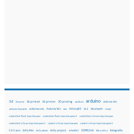
arduino
3d
3d printed
3d printer
3D printing
3d print
adafruit
arduino ide
Attiny85
arduino uno
Arduino Yún
bluetooth
arduino leonardo
arm
BLE
cloud
controlled fluid injection pen
controlled fluid injection pencil
controlled silicon injection pen
controlled silicon injection pencil
control silicon injection pen
control silicon injection pencil
ESP8266
dolly foto
dolly project
encoder
fotografia
CtrlJ pen
dolly photo
fibra ottica