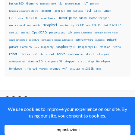
fusion 360
Genuino
i2c
IoT
home assistant
iniezione fluidi
joystick
led
lcd
Linux
lasercut
laser cut
lampadario con fibre ottiche
lcd 16x2
led rgb
motori passo-passo
MKR1000
motori stepper
luci di natale
motori bipolari
Neopixel
motor shield
OLED
nas
natale
Neopixel ring
oled 128x32
oled 128x32 IIC
OpenSCAD
passo-passo
pcb
oled i2C
oled IIC
penna automatica
penna iniezione fluidi
potenziometro
pulsanti
penna per pasta di saldatura
penna per silicone automatica
pulsante
raspberry pi
pulsanti e arduino
raspberry
Raspberry Pi 3
raspbian
pwm
ricetta
robot
servo
RPi
robotica
rtc
servomotori
sketch
sd card
solder past
stampa 3D
stepper
stampante 3d
step to step
solder past pen
time-lapse
wemos
wifi
tinkercad
ws2812B
timelapse
wemake
WS2812
xbee
Il blog mauroalfieri.it ed i suoi contenuti sono distribuiti
con Licenza
Creative Commons Attribution Non commercial Share
Alike 4.0 International