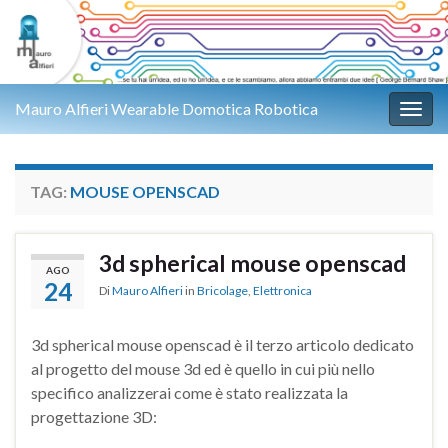
Mauro Alfieri Wearable Domotica Robotica
Attiv
TAG:
MOUSE OPENSCAD
3d spherical mouse openscad
AGO
24
Di
Mauro Alfieri
in
Bricolage
,
Elettronica
3d spherical mouse openscad è il terzo articolo dedicato
al progetto del mouse 3d ed è quello in cui più nello
specifico analizzerai come è stato realizzata la
progettazione 3D: