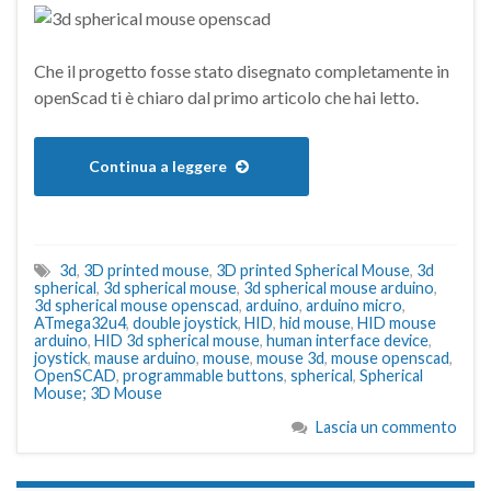
Che il progetto fosse stato disegnato completamente in
openScad ti è chiaro dal primo articolo che hai letto.
Continua a leggere
3d
,
3D printed mouse
,
3D printed Spherical Mouse
,
3d
spherical
,
3d spherical mouse
,
3d spherical mouse arduino
,
3d spherical mouse openscad
,
arduino
,
arduino micro
,
ATmega32u4
,
double joystick
,
HID
,
hid mouse
,
HID mouse
arduino
,
HID 3d spherical mouse
,
human interface device
,
joystick
,
mause arduino
,
mouse
,
mouse 3d
,
mouse openscad
,
OpenSCAD
,
programmable buttons
,
spherical
,
Spherical
Mouse; 3D Mouse
Lascia un commento