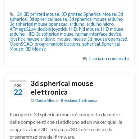
3d
,
3D printed mouse
,
3D printed Spherical Mouse
,
3d
spherical
,
3d spherical mouse
,
3d spherical mouse arduino
,
3d spherical mouse openscad
,
arduino
,
arduino micro
,
ATmega32u4
,
double joystick
,
HID
,
hid mouse
,
HID mouse
arduino
,
HID 3d spherical mouse
,
human interface device
,
joystick
,
mause arduino
,
mouse
,
mouse 3d
,
mouse openscad
,
OpenSCAD
,
programmable buttons
,
spherical
,
Spherical
Mouse; 3D Mouse
Lascia un commento
3d spherical mouse
AGO
22
elettronica
Di
Mauro Alfieri
in
Bricolage
,
Elettronica
Il progetto 3d spherical mouse è composto da molte
delle componenti che si addicono ad un maker quali la
progettazione 3D, la stampa 3D, l’elettronica e la
programmazione del firmware.