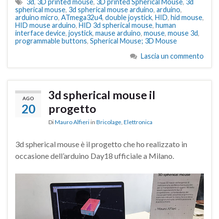
3d
,
3D printed mouse
,
3D printed Spherical Mouse
,
3d
spherical mouse
,
3d spherical mouse arduino
,
arduino
,
arduino micro
,
ATmega32u4
,
double joystick
,
HID
,
hid mouse
,
HID mouse arduino
,
HID 3d spherical mouse
,
human
interface device
,
joystick
,
mause arduino
,
mouse
,
mouse 3d
,
programmable buttons
,
Spherical Mouse; 3D Mouse
Lascia un commento
3d spherical mouse il
AGO
20
progetto
Di
Mauro Alfieri
in
Bricolage
,
Elettronica
3d spherical mouse è il progetto che ho realizzato in
occasione dell’arduino Day18 ufficiale a Milano.