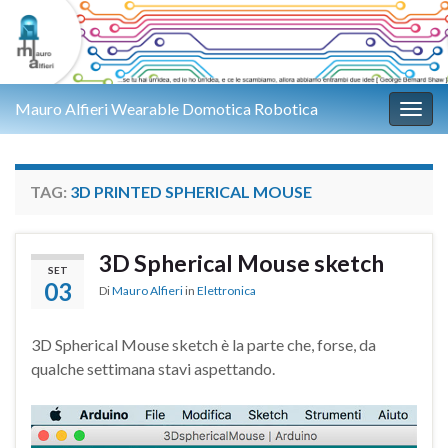
Mauro Alfieri Wearable Domotica Robotica
Attiv
TAG:
3D PRINTED SPHERICAL MOUSE
3D Spherical Mouse sketch
SET
03
Di
Mauro Alfieri
in
Elettronica
3D Spherical Mouse sketch è la parte che, forse, da
qualche settimana stavi aspettando.