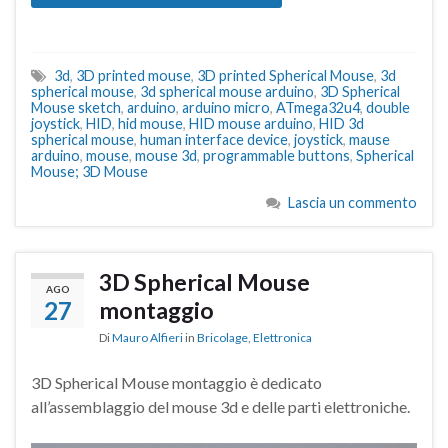
3d
,
3D printed mouse
,
3D printed Spherical Mouse
,
3d
spherical mouse
,
3d spherical mouse arduino
,
3D Spherical
Mouse sketch
,
arduino
,
arduino micro
,
ATmega32u4
,
double
joystick
,
HID
,
hid mouse
,
HID mouse arduino
,
HID 3d
spherical mouse
,
human interface device
,
joystick
,
mause
arduino
,
mouse
,
mouse 3d
,
programmable buttons
,
Spherical
Mouse; 3D Mouse
Lascia un commento
3D Spherical Mouse
AGO
27
montaggio
Di
Mauro Alfieri
in
Bricolage
,
Elettronica
3D Spherical Mouse montaggio è dedicato
all’assemblaggio del mouse 3d e delle parti elettroniche.