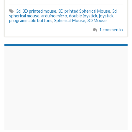
3d
,
3D printed mouse
,
3D printed Spherical Mouse
,
3d
spherical mouse
,
arduino micro
,
double joystick
,
joystick
,
programmable buttons
,
Spherical Mouse; 3D Mouse
1 commento
займы на карту срочно