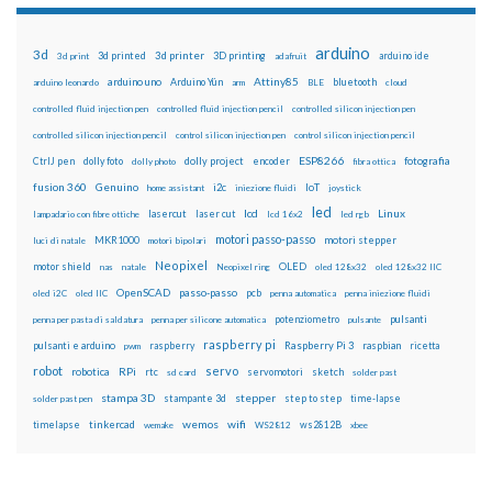
arduino
3d
3d printed
3d printer
3D printing
3d print
adafruit
arduino ide
Attiny85
arduino uno
Arduino Yún
bluetooth
arduino leonardo
arm
BLE
cloud
controlled fluid injection pen
controlled fluid injection pencil
controlled silicon injection pen
controlled silicon injection pencil
control silicon injection pen
control silicon injection pencil
ESP8266
dolly foto
dolly project
encoder
fotografia
CtrlJ pen
dolly photo
fibra ottica
fusion 360
Genuino
i2c
IoT
home assistant
iniezione fluidi
joystick
led
lcd
Linux
lasercut
laser cut
lampadario con fibre ottiche
lcd 16x2
led rgb
motori passo-passo
MKR1000
motori stepper
luci di natale
motori bipolari
Neopixel
motor shield
OLED
nas
natale
Neopixel ring
oled 128x32
oled 128x32 IIC
OpenSCAD
passo-passo
pcb
oled i2C
oled IIC
penna automatica
penna iniezione fluidi
potenziometro
pulsanti
penna per pasta di saldatura
penna per silicone automatica
pulsante
raspberry pi
pulsanti e arduino
raspberry
Raspberry Pi 3
raspbian
pwm
ricetta
robot
servo
RPi
robotica
rtc
servomotori
sketch
sd card
solder past
stampa 3D
stepper
stampante 3d
step to step
solder past pen
time-lapse
wemos
wifi
tinkercad
ws2812B
timelapse
wemake
WS2812
xbee