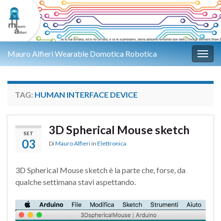
Mauro Alfieri Wearable Domotica Robotica
Attiv
TAG:
HUMAN INTERFACE DEVICE
3D Spherical Mouse sketch
SET
03
Di
Mauro Alfieri
in
Elettronica
3D Spherical Mouse sketch è la parte che, forse, da
qualche settimana stavi aspettando.