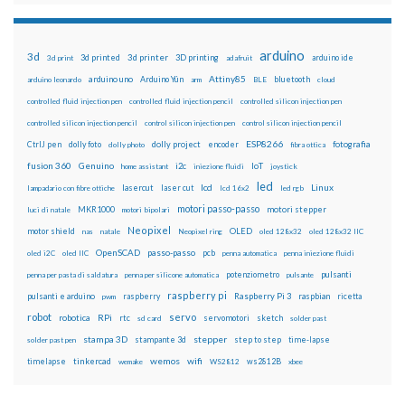
arduino
3d
3d printed
3d printer
3D printing
3d print
adafruit
arduino ide
Attiny85
arduino uno
Arduino Yún
bluetooth
arduino leonardo
arm
BLE
cloud
controlled fluid injection pen
controlled fluid injection pencil
controlled silicon injection pen
controlled silicon injection pencil
control silicon injection pen
control silicon injection pencil
ESP8266
dolly foto
dolly project
encoder
fotografia
CtrlJ pen
dolly photo
fibra ottica
fusion 360
Genuino
i2c
IoT
home assistant
iniezione fluidi
joystick
led
lcd
Linux
lasercut
laser cut
lampadario con fibre ottiche
lcd 16x2
led rgb
motori passo-passo
MKR1000
motori stepper
luci di natale
motori bipolari
Neopixel
motor shield
OLED
nas
natale
Neopixel ring
oled 128x32
oled 128x32 IIC
OpenSCAD
passo-passo
pcb
oled i2C
oled IIC
penna automatica
penna iniezione fluidi
potenziometro
pulsanti
penna per pasta di saldatura
penna per silicone automatica
pulsante
raspberry pi
pulsanti e arduino
raspberry
Raspberry Pi 3
raspbian
pwm
ricetta
robot
servo
RPi
robotica
rtc
servomotori
sketch
sd card
solder past
stampa 3D
stepper
stampante 3d
step to step
solder past pen
time-lapse
wemos
wifi
tinkercad
ws2812B
timelapse
wemake
WS2812
xbee