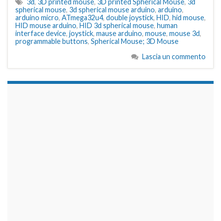
3d
,
3D printed mouse
,
3D printed Spherical Mouse
,
3d
spherical mouse
,
3d spherical mouse arduino
,
arduino
,
arduino micro
,
ATmega32u4
,
double joystick
,
HID
,
hid mouse
,
HID mouse arduino
,
HID 3d spherical mouse
,
human
interface device
,
joystick
,
mause arduino
,
mouse
,
mouse 3d
,
programmable buttons
,
Spherical Mouse; 3D Mouse
Lascia un commento
займы на карту срочно