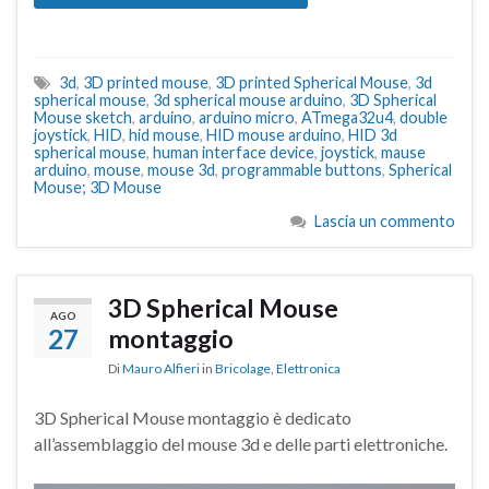
3d
,
3D printed mouse
,
3D printed Spherical Mouse
,
3d
spherical mouse
,
3d spherical mouse arduino
,
3D Spherical
Mouse sketch
,
arduino
,
arduino micro
,
ATmega32u4
,
double
joystick
,
HID
,
hid mouse
,
HID mouse arduino
,
HID 3d
spherical mouse
,
human interface device
,
joystick
,
mause
arduino
,
mouse
,
mouse 3d
,
programmable buttons
,
Spherical
Mouse; 3D Mouse
Lascia un commento
3D Spherical Mouse
AGO
27
montaggio
Di
Mauro Alfieri
in
Bricolage
,
Elettronica
3D Spherical Mouse montaggio è dedicato
all’assemblaggio del mouse 3d e delle parti elettroniche.