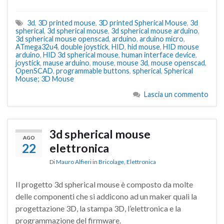
3d
,
3D printed mouse
,
3D printed Spherical Mouse
,
3d
spherical
,
3d spherical mouse
,
3d spherical mouse arduino
,
3d spherical mouse openscad
,
arduino
,
arduino micro
,
ATmega32u4
,
double joystick
,
HID
,
hid mouse
,
HID mouse
arduino
,
HID 3d spherical mouse
,
human interface device
,
joystick
,
mause arduino
,
mouse
,
mouse 3d
,
mouse openscad
,
OpenSCAD
,
programmable buttons
,
spherical
,
Spherical
Mouse; 3D Mouse
Lascia un commento
3d spherical mouse
AGO
22
elettronica
Di
Mauro Alfieri
in
Bricolage
,
Elettronica
Il progetto 3d spherical mouse è composto da molte
delle componenti che si addicono ad un maker quali la
progettazione 3D, la stampa 3D, l’elettronica e la
programmazione del firmware.