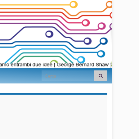
Search for:
займы на
карту срочно