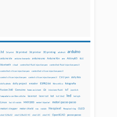
arduino
3d
3d printed
3d printer
3D printing
3d print
adafruit
Attiny85
arduino uno
Arduino Yún
arduino ide
arduino leonardo
arm
BLE
bluetooth
cloud
controlled fluid injection pen
controlled fluid injection pencil
controlled silicon injection pen
controlled silicon injection pencil
dolly foto
control silicon injection pen
control silicon injection pencil
CtrlJ pen
ESP8266
dolly project
encoder
fotografia
dolly photo
fibra ottica
fusion 360
Genuino
i2c
IoT
home assistant
iniezione fluidi
joystick
led
lcd
lasercut
laser cut
lampadario con fibre ottiche
lcd 16x2
led rgb
motori passo-passo
Linux
MKR1000
luci di natale
motori bipolari
Neopixel
motori stepper
motor shield
OLED
nas
natale
Neopixel ring
OpenSCAD
passo-passo
oled 128x32
oled 128x32 IIC
oled i2C
oled IIC