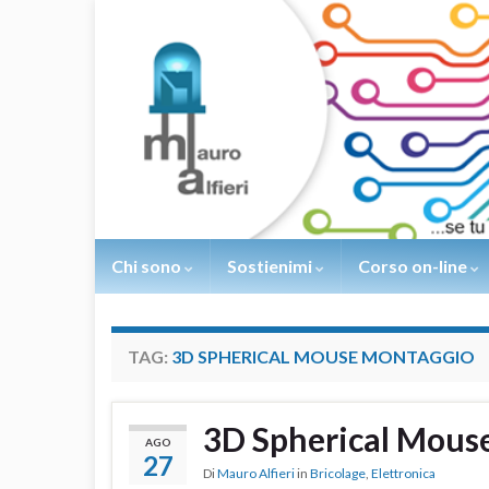
Chi sono
Sostienimi
Corso on-line
TAG:
3D SPHERICAL MOUSE MONTAGGIO
3D Spherical Mous
AGO
27
Di
Mauro Alfieri
in
Bricolage
,
Elettronica