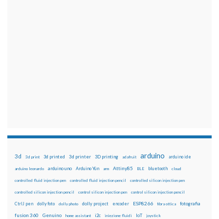
arduino
3d
3d printed
3d printer
3D printing
3d print
adafruit
arduino ide
Attiny85
arduino uno
Arduino Yún
bluetooth
arduino leonardo
arm
BLE
cloud
controlled fluid injection pen
controlled fluid injection pencil
controlled silicon injection pen
controlled silicon injection pencil
control silicon injection pen
control silicon injection pencil
ESP8266
dolly foto
dolly project
encoder
fotografia
CtrlJ pen
dolly photo
fibra ottica
fusion 360
Genuino
i2c
IoT
home assistant
iniezione fluidi
joystick