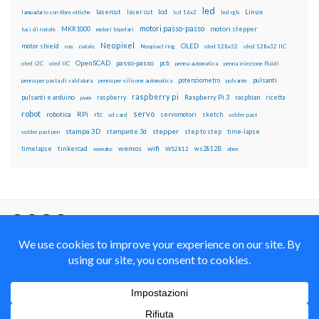
led
lcd
Linux
lasercut
laser cut
lampadario con fibre ottiche
lcd 16x2
led rgb
motori passo-passo
MKR1000
motori stepper
luci di natale
motori bipolari
Neopixel
motor shield
OLED
nas
natale
Neopixel ring
oled 128x32
oled 128x32 IIC
OpenSCAD
passo-passo
pcb
oled i2C
oled IIC
penna automatica
penna iniezione fluidi
potenziometro
pulsanti
penna per pasta di saldatura
penna per silicone automatica
pulsante
raspberry pi
pulsanti e arduino
raspberry
Raspberry Pi 3
raspbian
pwm
ricetta
robot
servo
RPi
robotica
rtc
servomotori
sketch
sd card
solder past
stampa 3D
stepper
stampante 3d
step to step
solder past pen
time-lapse
wemos
wifi
tinkercad
ws2812B
timelapse
wemake
WS2812
xbee
Il blog mauroalfieri.it ed i suoi contenuti sono distribuiti
con Licenza
Creative Commons Attribution Non commercial Share
Alike 4.0 International