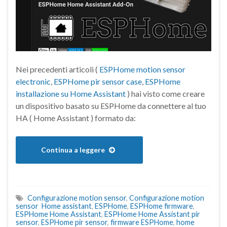
Nei precedenti articoli (
ESPHome motion sensor
electronic
,
ESPHome pir sensor case
,
ESPHome
installazione su Home Assistant
) hai visto come creare
un dispositivo basato su ESPHome da connettere al tuo
HA ( Home Assistant ) formato da:
Continua a leggere
Configurazione motion sensor
,
Configurazione motion
sensor Home assistant
,
ESPHome
,
ESPHome firmware
,
ESPHome Home Assistant
,
ESPHome Home Assistant pir
sensor
,
ESPHome pir sensor
,
firmware ESPHome
,
home