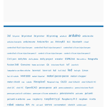
arduino
3d
3d printed
3d printer
3D printing
3d print
adafruit
arduino ide
Attiny85
arduino uno
Arduino Yún
bluetooth
arduino leonardo
arm
BLE
cloud
controlled fluid injection pen
controlled fluid injection pencil
controlled silicon injection pen
controlled silicon injection pencil
control silicon injection pen
control silicon injection pencil
ESP8266
dolly foto
dolly project
encoder
fotografia
CtrlJ pen
dolly photo
fibra ottica
fusion 360
Genuino
i2c
IoT
home assistant
iniezione fluidi
joystick
led
lcd
Linux
lasercut
laser cut
lampadario con fibre ottiche
lcd 16x2
led rgb
motori passo-passo
MKR1000
motori stepper
luci di natale
motori bipolari
Neopixel
motor shield
OLED
nas
natale
Neopixel ring
oled 128x32
oled 128x32 IIC
OpenSCAD
passo-passo
pcb
oled i2C
oled IIC
penna automatica
penna iniezione fluidi
potenziometro
pulsanti
penna per pasta di saldatura
penna per silicone automatica
pulsante
raspberry pi
pulsanti e arduino
raspberry
Raspberry Pi 3
raspbian
pwm
ricetta
robot
servo
RPi
robotica
rtc
servomotori
sketch
sd card
solder past