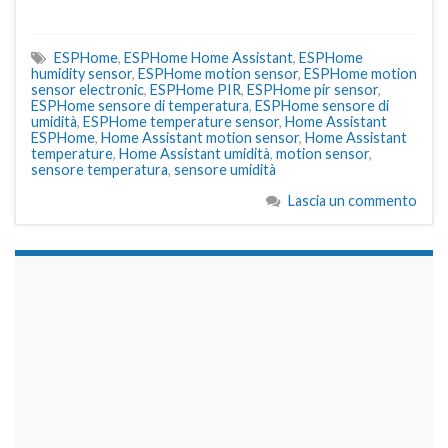
ESPHome
,
ESPHome Home Assistant
,
ESPHome
humidity sensor
,
ESPHome motion sensor
,
ESPHome motion
sensor electronic
,
ESPHome PIR
,
ESPHome pir sensor
,
ESPHome sensore di temperatura
,
ESPHome sensore di
umidità
,
ESPHome temperature sensor
,
Home Assistant
ESPHome
,
Home Assistant motion sensor
,
Home Assistant
temperature
,
Home Assistant umidità
,
motion sensor
,
sensore temperatura
,
sensore umidità
Lascia un commento
займы на карту срочно