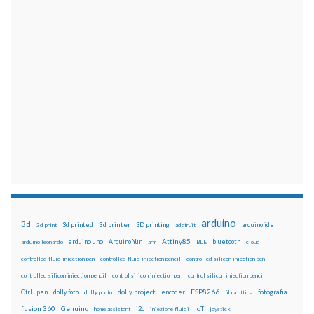
arduino
3d
3d printed
3d printer
3D printing
3d print
adafruit
arduino ide
Attiny85
arduino uno
Arduino Yún
bluetooth
arduino leonardo
arm
BLE
cloud
controlled fluid injection pen
controlled fluid injection pencil
controlled silicon injection pen
controlled silicon injection pencil
control silicon injection pen
control silicon injection pencil
ESP8266
dolly foto
dolly project
encoder
fotografia
CtrlJ pen
dolly photo
fibra ottica
fusion 360
Genuino
i2c
IoT
home assistant
iniezione fluidi
joystick