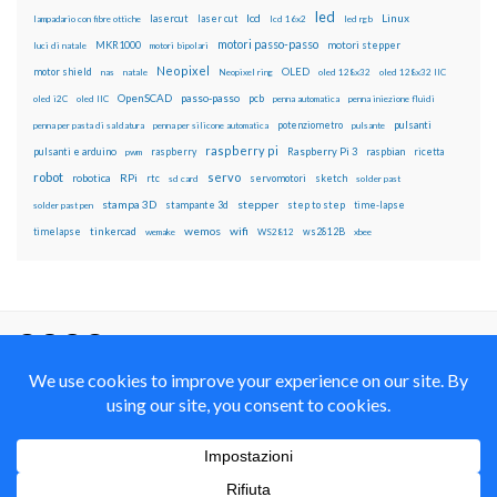
led
lcd
Linux
lasercut
laser cut
lampadario con fibre ottiche
lcd 16x2
led rgb
motori passo-passo
MKR1000
motori stepper
luci di natale
motori bipolari
Neopixel
motor shield
OLED
nas
natale
Neopixel ring
oled 128x32
oled 128x32 IIC
OpenSCAD
passo-passo
pcb
oled i2C
oled IIC
penna automatica
penna iniezione fluidi
potenziometro
pulsanti
penna per pasta di saldatura
penna per silicone automatica
pulsante
raspberry pi
pulsanti e arduino
raspberry
Raspberry Pi 3
raspbian
pwm
ricetta
robot
servo
RPi
robotica
rtc
servomotori
sketch
sd card
solder past
stampa 3D
stepper
stampante 3d
step to step
solder past pen
time-lapse
wemos
wifi
tinkercad
ws2812B
timelapse
wemake
WS2812
xbee
Il blog mauroalfieri.it ed i suoi contenuti sono distribuiti
con Licenza
Creative Commons Attribution Non commercial Share
Alike 4.0 International