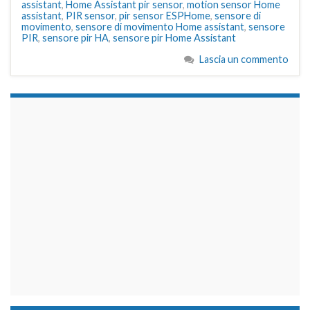
assistant
,
Home Assistant pir sensor
,
motion sensor Home
assistant
,
PIR sensor
,
pir sensor ESPHome
,
sensore di
movimento
,
sensore di movimento Home assistant
,
sensore
PIR
,
sensore pir HA
,
sensore pir Home Assistant
Lascia un commento
займы на карту срочно