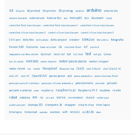
arduino
3d
3d printed
3d printer
3D printing
3d print
adafruit
arduino ide
Attiny85
arduino uno
Arduino Yún
bluetooth
arduino leonardo
arm
BLE
cloud
controlled fluid injection pen
controlled fluid injection pencil
controlled silicon injection pen
controlled silicon injection pencil
control silicon injection pen
control silicon injection pencil
ESP8266
dolly foto
dolly project
encoder
fotografia
CtrlJ pen
dolly photo
fibra ottica
fusion 360
Genuino
i2c
IoT
home assistant
iniezione fluidi
joystick
led
lcd
Linux
lasercut
laser cut
lampadario con fibre ottiche
lcd 16x2
led rgb
motori passo-passo
MKR1000
motori stepper
luci di natale
motori bipolari
Neopixel
motor shield
OLED
nas
natale
Neopixel ring
oled 128x32
oled 128x32 IIC
OpenSCAD
passo-passo
pcb
oled i2C
oled IIC
penna automatica
penna iniezione fluidi
potenziometro
pulsanti
penna per pasta di saldatura
penna per silicone automatica
pulsante
raspberry pi
pulsanti e arduino
raspberry
Raspberry Pi 3
raspbian
pwm
ricetta
robot
servo
RPi
robotica
rtc
servomotori
sketch
sd card
solder past
stampa 3D
stepper
stampante 3d
step to step
solder past pen
time-lapse
wemos
wifi
tinkercad
ws2812B
timelapse
wemake
WS2812
xbee