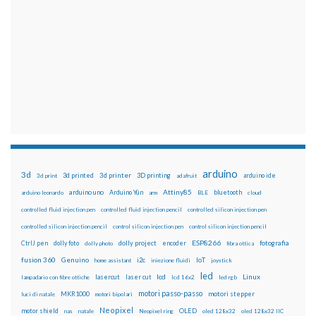
arduino
3d
3d printed
3d printer
3D printing
3d print
adafruit
arduino ide
Attiny85
arduino uno
Arduino Yún
bluetooth
arduino leonardo
arm
BLE
cloud
controlled fluid injection pen
controlled fluid injection pencil
controlled silicon injection pen
controlled silicon injection pencil
control silicon injection pen
control silicon injection pencil
ESP8266
dolly foto
dolly project
encoder
fotografia
CtrlJ pen
dolly photo
fibra ottica
fusion 360
Genuino
i2c
IoT
home assistant
iniezione fluidi
joystick
led
lcd
Linux
lasercut
laser cut
lampadario con fibre ottiche
lcd 16x2
led rgb
motori passo-passo
MKR1000
motori stepper
luci di natale
motori bipolari
Neopixel
motor shield
OLED
nas
natale
Neopixel ring
oled 128x32
oled 128x32 IIC