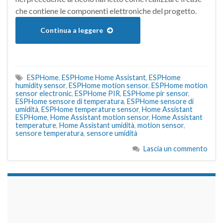
che contiene le componenti elettroniche del progetto.
Continua a leggere
ESPHome
,
ESPHome Home Assistant
,
ESPHome
humidity sensor
,
ESPHome motion sensor
,
ESPHome motion
sensor electronic
,
ESPHome PIR
,
ESPHome pir sensor
,
ESPHome sensore di temperatura
,
ESPHome sensore di
umidità
,
ESPHome temperature sensor
,
Home Assistant
ESPHome
,
Home Assistant motion sensor
,
Home Assistant
temperature
,
Home Assistant umidità
,
motion sensor
,
sensore temperatura
,
sensore umidità
Lascia un commento
займы на карту срочно