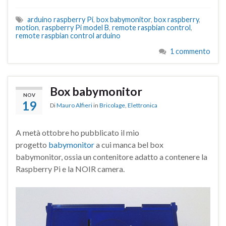
arduino raspberry Pi
,
box babymonitor
,
box raspberry
,
motion
,
raspberry Pi model B
,
remote raspbian control
,
remote raspbian control arduino
1 commento
Box babymonitor
NOV
19
Di
Mauro Alfieri
in
Bricolage
,
Elettronica
A metà ottobre ho pubblicato il mio
progetto
babymonitor
a cui manca bel box
babymonitor, ossia un contenitore adatto a contenere la
Raspberry Pi e la NOIR camera.