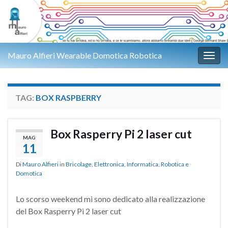
Mauro Alfieri Wearable Domotica Robotica
Attiv
TAG:
BOX RASPBERRY
Box Rasperry Pi 2 laser cut
MAG
11
Di
Mauro Alfieri
in
Bricolage
,
Elettronica
,
Informatica
,
Robotica e
Domotica
Lo scorso weekend mi sono dedicato alla realizzazione
del Box Rasperry Pi 2 laser cut