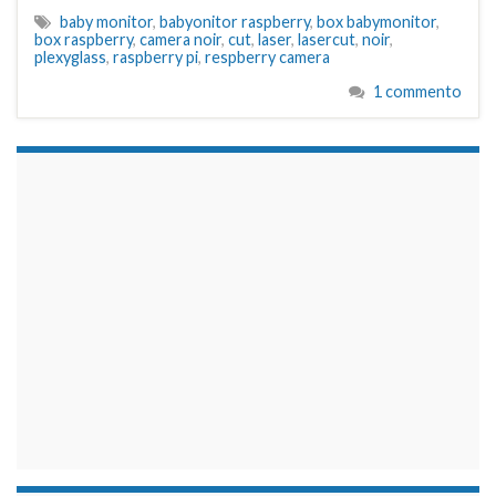
baby monitor
,
babyonitor raspberry
,
box babymonitor
,
box raspberry
,
camera noir
,
cut
,
laser
,
lasercut
,
noir
,
plexyglass
,
raspberry pi
,
respberry camera
1 commento
займы на карту срочно