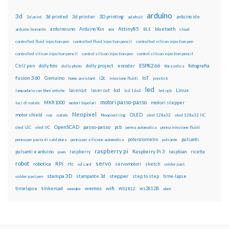
arduino
3d
3d printed
3d printer
3D printing
3d print
adafruit
arduino ide
Attiny85
arduino uno
Arduino Yún
bluetooth
arduino leonardo
arm
BLE
cloud
controlled fluid injection pen
controlled fluid injection pencil
controlled silicon injection pen
controlled silicon injection pencil
control silicon injection pen
control silicon injection pencil
ESP8266
dolly foto
dolly project
encoder
fotografia
CtrlJ pen
dolly photo
fibra ottica
fusion 360
Genuino
i2c
IoT
home assistant
iniezione fluidi
joystick
led
lcd
Linux
lasercut
laser cut
lampadario con fibre ottiche
lcd 16x2
led rgb
motori passo-passo
MKR1000
motori stepper
luci di natale
motori bipolari
Neopixel
motor shield
OLED
nas
natale
Neopixel ring
oled 128x32
oled 128x32 IIC
OpenSCAD
passo-passo
pcb
oled i2C
oled IIC
penna automatica
penna iniezione fluidi
potenziometro
pulsanti
penna per pasta di saldatura
penna per silicone automatica
pulsante
raspberry pi
pulsanti e arduino
raspberry
Raspberry Pi 3
raspbian
pwm
ricetta
robot
servo
RPi
robotica
rtc
servomotori
sketch
sd card
solder past
stampa 3D
stepper
stampante 3d
step to step
solder past pen
time-lapse
wemos
wifi
tinkercad
ws2812B
timelapse
wemake
WS2812
xbee