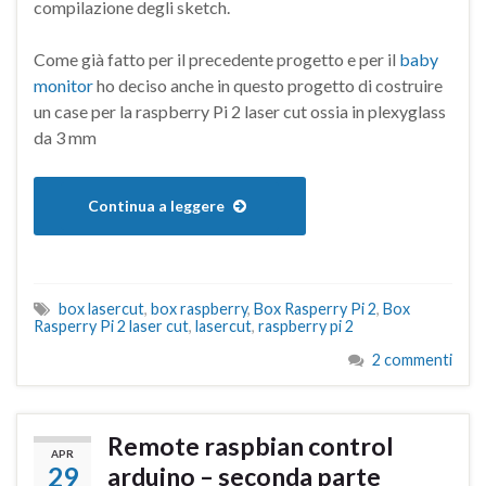
compilazione degli sketch.
Come già fatto per il precedente progetto e per il
baby
monitor
ho deciso anche in questo progetto di costruire
un case per la raspberry Pi 2 laser cut ossia in plexyglass
da 3 mm
Continua a leggere
box lasercut
,
box raspberry
,
Box Rasperry Pi 2
,
Box
Rasperry Pi 2 laser cut
,
lasercut
,
raspberry pi 2
2 commenti
Remote raspbian control
APR
29
arduino – seconda parte