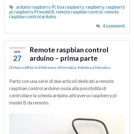
arduino raspberry Pi
,
box raspberry
,
raspberry
,
raspberry
pi
,
raspberry Pi model B
,
remote raspbian control
,
remote
raspbian control arduino
4 commenti
Remote raspbian control
APR
27
arduino – prima parte
Di
Mauro Alfieri
in
Elettronica
,
Informatica
,
Robotica e Domotica
Parto con una serie di due articoli dedicati a remote
raspbian control arduino ossia alla possibilità di
controllare la scheda arduino attraverso raspberry pi
model B da remoto.